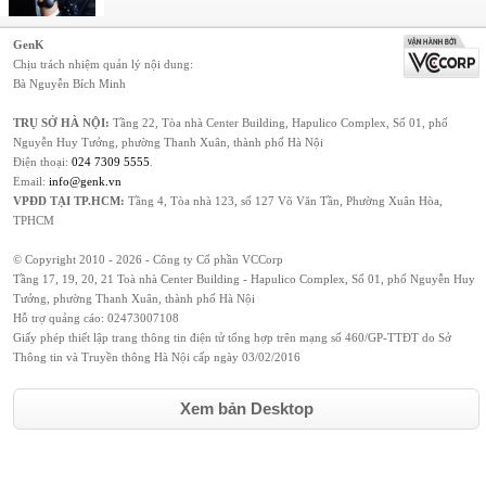
GenK
Chịu trách nhiệm quản lý nội dung:
Bà Nguyễn Bích Minh
TRỤ SỞ HÀ NỘI:
Tầng 22, Tòa nhà Center Building, Hapulico Complex, Số 01, phố
Nguyễn Huy Tưởng, phường Thanh Xuân, thành phố Hà Nội
Điện thoại:
024 7309 5555
.
Email:
info@genk.vn
VPĐD TẠI TP.HCM:
Tầng 4, Tòa nhà 123, số 127 Võ Văn Tần, Phường Xuân Hòa,
TPHCM
© Copyright 2010 - 2026 - Công ty Cổ phần VCCorp
Tầng 17, 19, 20, 21 Toà nhà Center Building - Hapulico Complex, Số 01, phố Nguyễn Huy
Tưởng, phường Thanh Xuân, thành phố Hà Nội
Hỗ trợ quảng cáo:
02473007108
Giấy phép thiết lập trang thông tin điện tử tổng hợp trên mạng số 460/GP-TTĐT do Sở
Thông tin và Truyền thông Hà Nội cấp ngày 03/02/2016
Xem bản Desktop