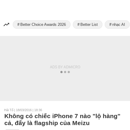
Better Choice Awards 2026
Better List
nhạc AI
Hải Tố
|
18/03/2016 | 18:36
Không có chiếc iPhone 7 nào "lộ hàng"
cả, đấy là flagship của Meizu