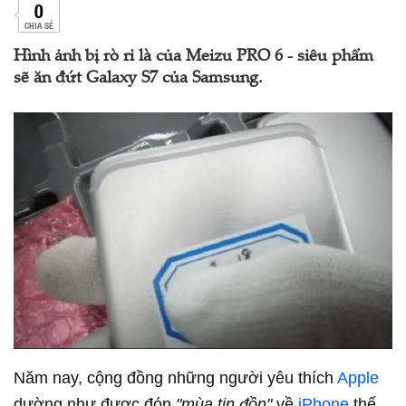
0
CHIA SẺ
Hình ảnh bị rò rỉ là của Meizu PRO 6 - siêu phẩm
sẽ ăn đứt Galaxy S7 của Samsung.
Năm nay, cộng đồng những người yêu thích
Apple
dường như được đón
"mùa tin đồn"
về
iPhone
thế