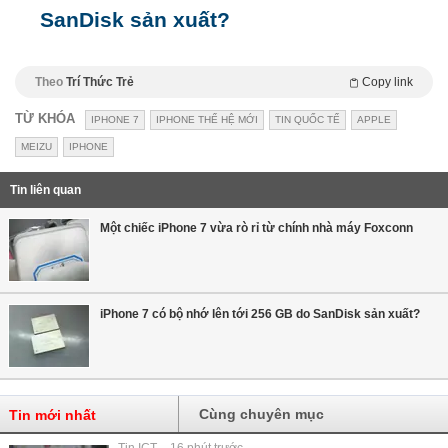
SanDisk sản xuất?
Theo
Trí Thức Trẻ
Copy link
TỪ KHÓA
IPHONE 7
IPHONE THẾ HỆ MỚI
TIN QUỐC TẾ
APPLE
MEIZU
IPHONE
Tin liên quan
Một chiếc iPhone 7 vừa rò rỉ từ chính nhà máy Foxconn
iPhone 7 có bộ nhớ lên tới 256 GB do SanDisk sản xuất?
Cùng chuyên mục
Tin mới nhất
Tin ICT - 16 phút trước