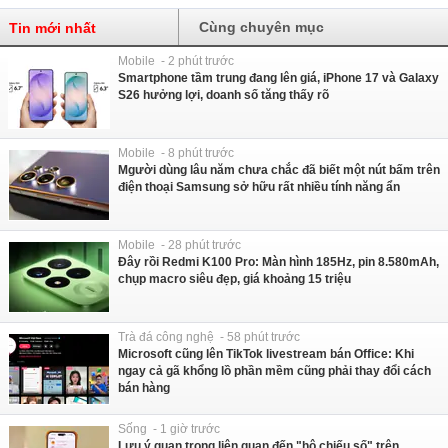
Cùng chuyên mục
Tin mới nhất
Mobile - 2 phút trước
Smartphone tầm trung đang lên giá, iPhone 17 và Galaxy
S26 hưởng lợi, doanh số tăng thấy rõ
Mobile - 8 phút trước
Mgười dùng lâu năm chưa chắc đã biết một nút bấm trên
điện thoại Samsung sở hữu rất nhiều tính năng ẩn
Mobile - 28 phút trước
Đây rồi Redmi K100 Pro: Màn hình 185Hz, pin 8.580mAh,
chụp macro siêu đẹp, giá khoảng 15 triệu
Trà đá công nghệ - 58 phút trước
Microsoft cũng lên TikTok livestream bán Office: Khi
ngay cả gã khổng lồ phần mềm cũng phải thay đổi cách
bán hàng
Sống - 1 giờ trước
Lưu ý quan trọng liên quan đến "hộ chiếu số" trên