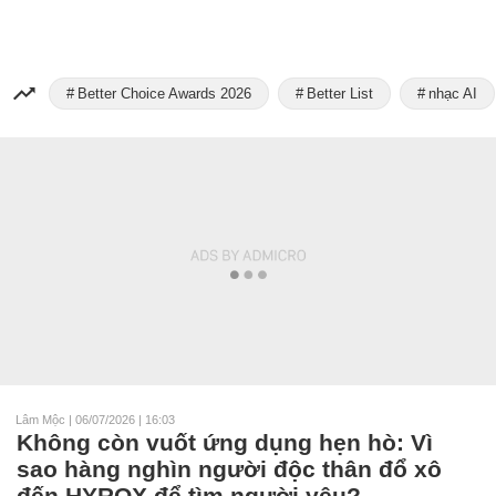
Better Choice Awards 2026
Better List
nhạc AI
Lâm Mộc
|
06/07/2026 | 16:03
Không còn vuốt ứng dụng hẹn hò: Vì
sao hàng nghìn người độc thân đổ xô
đến HYROX để tìm người yêu?