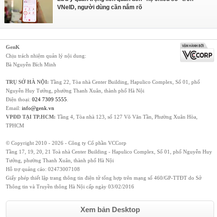
VNeID, người dùng cần nắm rõ
GenK
Chịu trách nhiệm quản lý nội dung:
Bà Nguyễn Bích Minh
TRỤ SỞ HÀ NỘI:
Tầng 22, Tòa nhà Center Building, Hapulico Complex, Số 01, phố
Nguyễn Huy Tưởng, phường Thanh Xuân, thành phố Hà Nội
Điện thoại:
024 7309 5555
.
Email:
info@genk.vn
VPĐD TẠI TP.HCM:
Tầng 4, Tòa nhà 123, số 127 Võ Văn Tần, Phường Xuân Hòa,
TPHCM
© Copyright 2010 - 2026 - Công ty Cổ phần VCCorp
Tầng 17, 19, 20, 21 Toà nhà Center Building - Hapulico Complex, Số 01, phố Nguyễn Huy
Tưởng, phường Thanh Xuân, thành phố Hà Nội
Hỗ trợ quảng cáo:
02473007108
Giấy phép thiết lập trang thông tin điện tử tổng hợp trên mạng số 460/GP-TTĐT do Sở
Thông tin và Truyền thông Hà Nội cấp ngày 03/02/2016
Xem bản Desktop