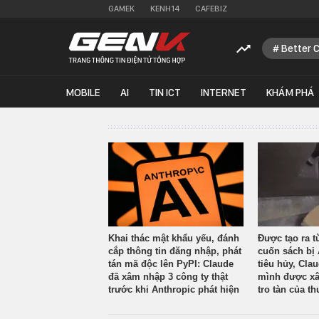
GAMEK
KENH14
CAFEBIZ
Better 
MOBILE
AI
TIN ICT
INTERNET
KHÁM PHÁ
Khai thác mật khẩu yếu, đánh
Được tạo ra t
cắp thông tin đăng nhập, phát
cuốn sách bị 
tán mã độc lên PyPI: Claude
tiêu hủy, Cla
đã xâm nhập 3 công ty thật
mình được xâ
trước khi Anthropic phát hiện
tro tàn của th