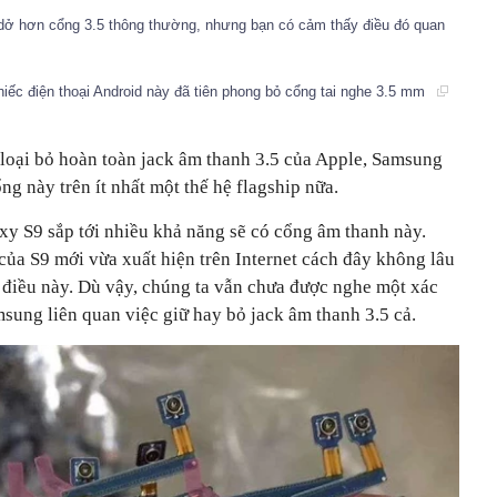
 dở hơn cổng 3.5 thông thường, nhưng bạn có cảm thấy điều đó quan
iếc điện thoại Android này đã tiên phong bỏ cổng tai nghe 3.5 mm
loại bỏ hoàn toàn jack âm thanh 3.5 của Apple, Samsung
ổng này trên ít nhất một thế hệ flagship nữa.
xy S9 sắp tới nhiều khả năng sẽ có cổng âm thanh này.
ủa S9 mới vừa xuất hiện trên Internet cách đây không lâu
điều này. Dù vậy, chúng ta vẫn chưa được nghe một xác
sung liên quan việc giữ hay bỏ jack âm thanh 3.5 cả.