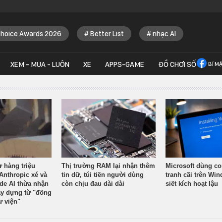
Choice Awards 2026
Better List
nhạc AI
XEM - MUA - LUÔN
XE
APPS-GAME
ĐỒ CHƠI SỐ
BÍ M
ừ hàng triệu
Thị trường RAM lại nhận thêm
Microsoft dùng co
Anthropic xé và
tin dữ, túi tiền người dùng
tranh cãi trên Wi
ude AI thừa nhận
còn chịu đau dài dài
siết kích hoạt lậu
y dựng từ "đống
ư viện"