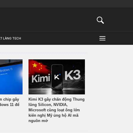
ẬT LÀNG TECH
n chip gây
Kimi K3 gây chấn động Thung
ndows 11 để
lũng Silicon, NVIDIA,
Microsoft cùng loạt ông lớn
kiến nghị Mỹ ủng hộ AI mã
nguồn mở