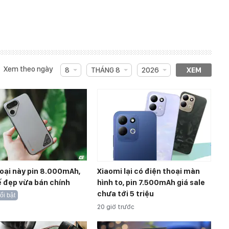
Xem theo ngày
8
THÁNG 8
2026
XEM
oại này pin 8.000mAh,
Xiaomi lại có điện thoại màn
ế đẹp vừa bán chính
hình to, pin 7.500mAh giá sale
chưa tới 5 triệu
ổi bật
20 giờ trước