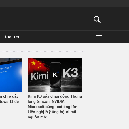
ẬT LÀNG TECH
n chip gây
Kimi K3 gây chấn động Thung
ndows 11 để
lũng Silicon, NVIDIA,
Microsoft cùng loạt ông lớn
kiến nghị Mỹ ủng hộ AI mã
nguồn mở