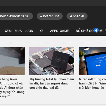
Choice Awards 2026
Better List
nhạc AI
XEM - MUA - LUÔN
XE
APPS-GAME
ĐỒ CHƠI SỐ
BÍ M
ừ hàng triệu
Thị trường RAM lại nhận thêm
Microsoft dùng co
Anthropic xé và
tin dữ, túi tiền người dùng
tranh cãi trên Wi
ude AI thừa nhận
còn chịu đau dài dài
siết kích hoạt lậu
y dựng từ "đống
ư viện"