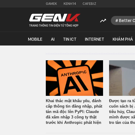
GAMEK
KENH14
CAFEBIZ
Better 
MOBILE
AI
TIN ICT
INTERNET
KHÁM PHÁ
Khai thác mật khẩu yếu, đánh
Được tạo ra t
cắp thông tin đăng nhập, phát
cuốn sách bị 
tán mã độc lên PyPI: Claude
tiêu hủy, Cla
đã xâm nhập 3 công ty thật
mình được xâ
trước khi Anthropic phát hiện
tro tàn của th