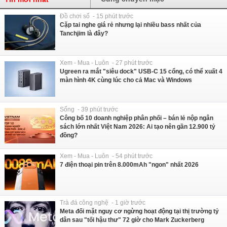
Đồ chơi số - 15 phút trước
Cặp tai nghe giá rẻ nhưng lại nhiều bass nhất của
Tanchjim là đây?
Xem - Mua - Luôn - 27 phút trước
Ugreen ra mắt "siêu dock" USB-C 15 cổng, có thể xuất 4
màn hình 4K cùng lúc cho cả Mac và Windows
Sống - 39 phút trước
Công bố 10 doanh nghiệp phân phối – bán lẻ nộp ngân
sách lớn nhất Việt Nam 2026: Ai tạo nên gần 12.900 tỷ
đồng?
Xem - Mua - Luôn - 54 phút trước
7 điện thoại pin trên 8.000mAh "ngon" nhất 2026
Trà đá công nghệ - 1 giờ trước
Meta đối mặt nguy cơ ngừng hoạt động tại thị trường tỷ
dân sau "tối hậu thư" 72 giờ cho Mark Zuckerberg