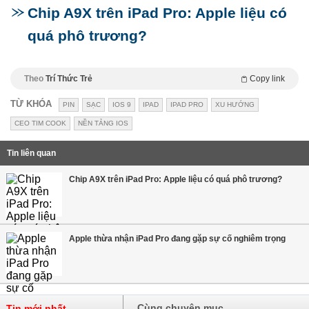
Chip A9X trên iPad Pro: Apple liệu có
quá phô trương?
Theo
Trí Thức Trẻ
Copy link
TỪ KHÓA
PIN
SẠC
IOS 9
IPAD
IPAD PRO
XU HƯỚNG
CEO TIM COOK
NỀN TẢNG IOS
Tin liên quan
Chip A9X trên iPad Pro: Apple liệu có quá phô trương?
Apple thừa nhận iPad Pro đang gặp sự cố nghiêm trọng
Cùng chuyên mục
Tin mới nhất