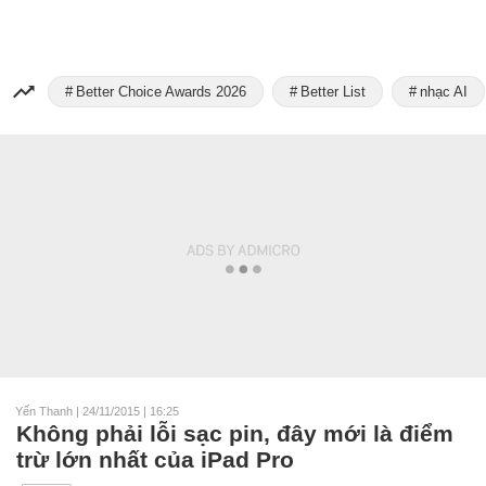
Better Choice Awards 2026
Better List
nhạc AI
Yến Thanh
|
24/11/2015 | 16:25
Không phải lỗi sạc pin, đây mới là điểm
trừ lớn nhất của iPad Pro