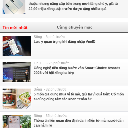
thuộc nhưng nâng cấp bên trong mới đáng chú ý, giá từ
22,99 triệu đồng, đặt trước được tặng nhiều quà
Cùng chuyên mục
Tin mới nhất
Sống - 8 phút trước
Lưu ý quan trọng khi đăng nhập VneID
Tin ICT - 25 phút trước
Công nghệ tiêu dùng bước vào Smart Choice Awards
2026 với hội đồng ba lớp
Sống - 32 phút trước
5 món gia dụng mua vì tò mò, giữ lại vì quá tiện: Có món
ai dùng cũng tấm tắc khen "chân ái"
Sống - 35 phút trước
Thông tin liên quan đến định danh điện tử mà người dân
cần nắm rõ