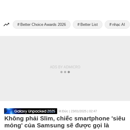
Better Choice Awards 2026
Better List
nhạc AI
M.Đức
|
23/01/2025 | 02:47
Không phải Slim, chiếc smartphone 'siêu
mỏng' của Samsung sẽ được gọi là