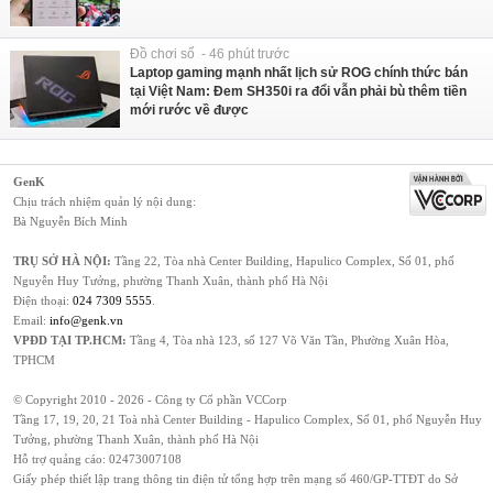
Đồ chơi số - 46 phút trước
Laptop gaming mạnh nhất lịch sử ROG chính thức bán
tại Việt Nam: Đem SH350i ra đổi vẫn phải bù thêm tiền
mới rước về được
GenK
Chịu trách nhiệm quản lý nội dung:
Bà Nguyễn Bích Minh
TRỤ SỞ HÀ NỘI:
Tầng 22, Tòa nhà Center Building, Hapulico Complex, Số 01, phố
Nguyễn Huy Tưởng, phường Thanh Xuân, thành phố Hà Nội
Điện thoại:
024 7309 5555
.
Email:
info@genk.vn
VPĐD TẠI TP.HCM:
Tầng 4, Tòa nhà 123, số 127 Võ Văn Tần, Phường Xuân Hòa,
TPHCM
© Copyright 2010 - 2026 - Công ty Cổ phần VCCorp
Tầng 17, 19, 20, 21 Toà nhà Center Building - Hapulico Complex, Số 01, phố Nguyễn Huy
Tưởng, phường Thanh Xuân, thành phố Hà Nội
Hỗ trợ quảng cáo:
02473007108
Giấy phép thiết lập trang thông tin điện tử tổng hợp trên mạng số 460/GP-TTĐT do Sở