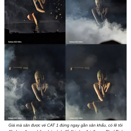
Giá mà săn được vé CAT 1 đứng ngay gần sân khấu, có lẽ tôi