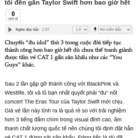
tôi đến gần Taylor Swift hơn bao giờ hết
0
CHIA SẺ
Nghe đọc bài
1:37
Chuyến “đu idol” thứ 3 trong cuộc đời tiếp tục
thành công hơn bao giờ hết dù chưa thể tranh giành
được tấm vé CAT 1 gần sân khấu như các “You
Guys” khác.
Sau 2 lần gặp gỡ thành công với BlackPink và
Westlife, tôi và lũ bạn nhất quyết phải “đu” nốt
concert The Eras Tour của Taylor Swift mới chịu.
Giá vé lần này tính ra là quá rẻ so với trải nghiệm
hơn 3 tiếng đắm chìm trong visual đỉnh cao, âm
thanh chất lượng quốc tế nên chúng tôi định đặt hẳn
vé CAT 1 đứng sát sân khấu. Đáng tiếc là dù đã