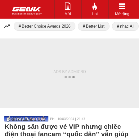
Mới
Hot
Mở rộng
Better Choice Awards 2026
Better List
nhạc AI
PH
|
10/03/2024 | 21:47
Không săn được vé VIP nhưng chiếc
điện thoại fancam “quốc dân” vẫn giúp