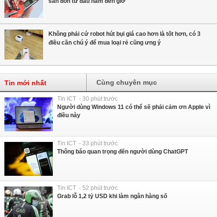
săn đón từ đầu năm đến giờ
Không phải cứ robot hút bụi giá cao hơn là tốt hơn, có 3
điều cần chú ý để mua loại rẻ cũng ưng ý
Cùng chuyên mục
Tin mới nhất
Tin ICT - 30 phút trước
Người dùng Windows 11 có thể sẽ phải cảm ơn Apple vì
điều này
Tin ICT - 33 phút trước
Thông báo quan trọng đến người dùng ChatGPT
Tin ICT - 52 phút trước
Grab lỗ 1,2 tỷ USD khi làm ngân hàng số