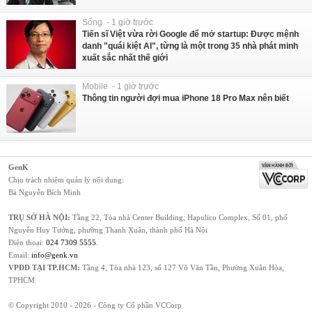
Sống - 1 giờ trước
Tiến sĩ Việt vừa rời Google để mở startup: Được mệnh
danh "quái kiệt AI", từng là một trong 35 nhà phát minh
xuất sắc nhất thế giới
Mobile - 1 giờ trước
Thông tin người đợi mua iPhone 18 Pro Max nên biết
GenK
Chịu trách nhiệm quản lý nội dung:
Bà Nguyễn Bích Minh
TRỤ SỞ HÀ NỘI:
Tầng 22, Tòa nhà Center Building, Hapulico Complex, Số 01, phố
Nguyễn Huy Tưởng, phường Thanh Xuân, thành phố Hà Nội
Điện thoại:
024 7309 5555
.
Email:
info@genk.vn
VPĐD TẠI TP.HCM:
Tầng 4, Tòa nhà 123, số 127 Võ Văn Tần, Phường Xuân Hòa,
TPHCM
© Copyright 2010 - 2026 - Công ty Cổ phần VCCorp