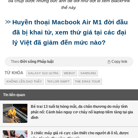
đã chụp được những bức ảnh để đời như đợt đi xem BlackPink
thế này.
Huyền thoại Macbook Air M1 đời đầu
đã bị khai tử, xem thử giá tại các đại
lý Việt đã giảm đến mức nào?
Theo
Đời sống Pháp luật
Copy link
TỪ KHÓA
GALAXY S24 ULTRA
WEBUY
SAMSUNG
KHÔNG LÊN SAO THẤY
TAYLOR SWIFT
THE ERAS TOUR
Tin liên quan
Bé trai 13 tuổi bị hỏng mắt, đa chấn thương do máy tính
phát nổ: Cảnh báo nguy cơ cháy nổ laptop tiềm tàng tại gia
đình
3 chiếc máy giá rẻ cực cần thiết cho người đi ô tô, được