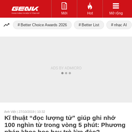
Mới
Hot
Mở rộng
Better Choice Awards 2026
Better List
nhạc AI
Anh Việt
|
27/10/2019 | 10:32
Kĩ thuật “đọc lượng tử” giúp ghi nhớ
100 nghìn từ trong vòng 5 phút: Phương
pháp khoa học hay trò lừa đảo?