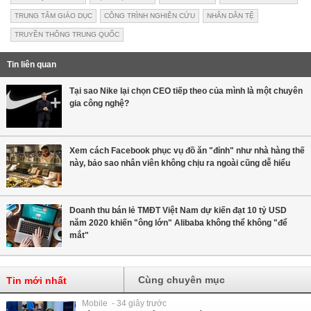
TRUNG TÂM GIÁO DỤC
CÔNG TRÌNH NGHIÊN CỨU
NHÂN DÂN TỆ
TRUYỀN THÔNG TRUNG QUỐC
Tin liên quan
Tại sao Nike lại chọn CEO tiếp theo của mình là một chuyên
gia công nghệ?
Xem cách Facebook phục vụ đồ ăn "đỉnh" như nhà hàng thế
này, bảo sao nhân viên không chịu ra ngoài cũng dễ hiểu
Doanh thu bán lẻ TMĐT Việt Nam dự kiến đạt 10 tỷ USD
năm 2020 khiến "ông lớn" Alibaba không thể không "để
mắt"
Cùng chuyên mục
Tin mới nhất
Mobile - 34 giây trước