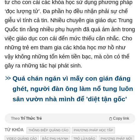
tư cho con cái các khóa học sử dụng phương pháp
‘đọc lượng tử’. Đa phần họ đều nhận phải sự chế
giễu vì tính cả tin. Nhiều chuyên gia giáo dục Trung
Quốc tin rằng nhiều phụ huynh đã quá ám ảnh trong
việc giáo dục con cái đến mức thiếu cân nhắc. Cho
những trẻ em tham gia các khóa học mơ hồ như
vậy không những tốn kém tiền bạc, mà còn có thể
gây ra những tác hại phát sinh.
Quá chán ngán vì mấy con gián đáng
ghét, người đàn ông làm nổ tung luôn
sân vườn nhà mình để 'diệt tận gốc'
Theo
Trí Thức Trẻ
Copy link
TỪ KHÓA
THÔNG ĐIỆP QUẢNG CÁO
PHƯƠNG PHÁP HỌC TẬP
VIDEO QUẢNG CÁO
BẬC PHỤ HUYNH
TRÒ LỪA ĐẢO
PHƯƠNG PHÁP MỚI