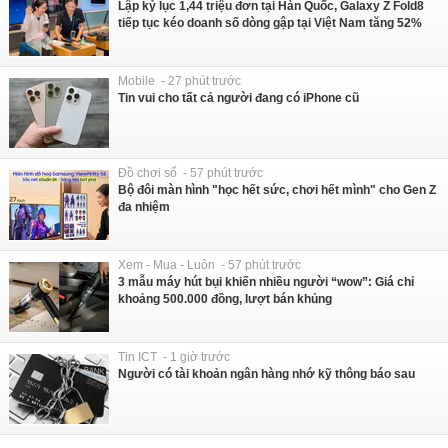
Lập kỷ lục 1,44 triệu đơn tại Hàn Quốc, Galaxy Z Fold8
tiếp tục kéo doanh số dòng gập tại Việt Nam tăng 52%
Mobile - 27 phút trước
Tin vui cho tất cả người đang có iPhone cũ
Đồ chơi số - 57 phút trước
Bộ đôi màn hình "học hết sức, chơi hết mình" cho Gen Z
đa nhiệm
Xem - Mua - Luôn - 57 phút trước
3 mẫu máy hút bụi khiến nhiều người “wow”: Giá chỉ
khoảng 500.000 đồng, lượt bán khủng
Tin ICT - 1 giờ trước
Người có tài khoản ngân hàng nhớ kỹ thông báo sau