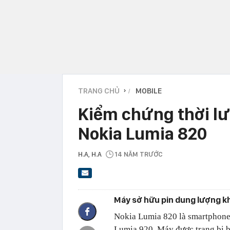
TRANG CHỦ
MOBILE
›
Kiểm chứng thời l
Nokia Lumia 820
H.A
, H.A
14 NĂM TRƯỚC
Máy sở hữu pin dung lượng kh
Nokia Lumia 820 là smartphone
Lumia 920. Máy được trang bị b