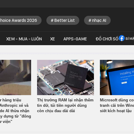
Choice Awards 2026
Better List
nhạc AI
XEM - MUA - LUÔN
XE
APPS-GAME
ĐỒ CHƠI SỐ
BÍ M
ừ hàng triệu
Thị trường RAM lại nhận thêm
Microsoft dùng co
Anthropic xé và
tin dữ, túi tiền người dùng
tranh cãi trên Wi
ude AI thừa nhận
còn chịu đau dài dài
siết kích hoạt lậu
y dựng từ "đống
ư viện"