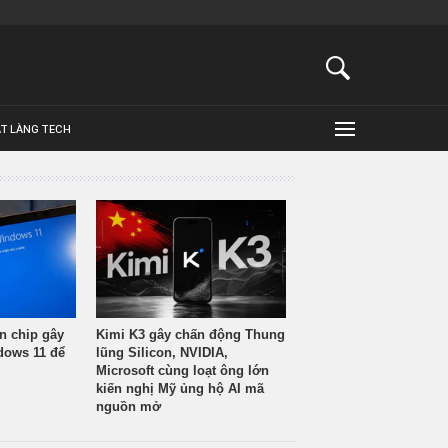
ẬT LÀNG TECH
n chip gây
Kimi K3 gây chấn động Thung
ndows 11 để
lũng Silicon, NVIDIA,
Microsoft cùng loạt ông lớn
kiến nghị Mỹ ủng hộ AI mã
nguồn mở