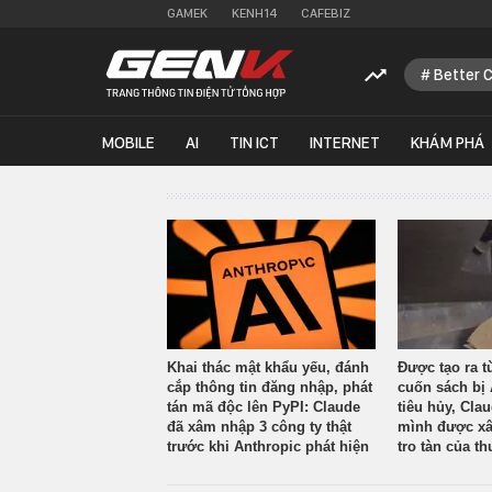
GAMEK
KENH14
CAFEBIZ
Better 
MOBILE
AI
TIN ICT
INTERNET
KHÁM PHÁ
Khai thác mật khẩu yếu, đánh
Được tạo ra t
cắp thông tin đăng nhập, phát
cuốn sách bị 
tán mã độc lên PyPI: Claude
tiêu hủy, Cla
đã xâm nhập 3 công ty thật
mình được xâ
trước khi Anthropic phát hiện
tro tàn của th