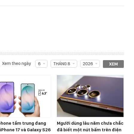
Xem theo ngày
6
THÁNG 8
2026
XEM
hone tầm trung đang
Mgười dùng lâu năm chưa chắc
, iPhone 17 và Galaxy S26
đã biết một nút bấm trên điện