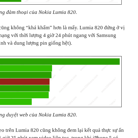
ng đàm thoại của Nokia Lumia 820.
cũng không “khá khẩm” hơn là mấy. Lumia 820 đứng ở vị
 hạng với thời lượng 4 giờ 24 phút ngang với Samsung
ình và dung lượng pin giống hệt).
ng duyệt web của Nokia Lumia 820.
eo trên Lumia 820 cũng không đem lại kết quả thực sự ấn
6 giờ 25 phút xem video liên tục, trong khi iPhone 5 có