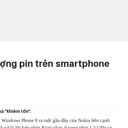
ượng pin trên smartphone
á "khiêm tốn".
 Windows Phone 8 ra mắt gần đây của Nokia bên cạnh
ộ xử lý lõi kép nhân Krait chạy ở xung nhịp 1,5 GHz và