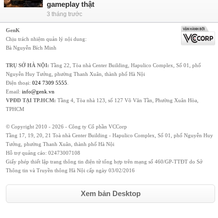
gameplay thật
3 tháng trước
GenK
Chịu trách nhiệm quản lý nội dung:
Bà Nguyễn Bích Minh
TRỤ SỞ HÀ NỘI:
Tầng 22, Tòa nhà Center Building, Hapulico Complex, Số 01, phố
Nguyễn Huy Tưởng, phường Thanh Xuân, thành phố Hà Nội
Điện thoại:
024 7309 5555
.
Email:
info@genk.vn
VPĐD TẠI TP.HCM:
Tầng 4, Tòa nhà 123, số 127 Võ Văn Tần, Phường Xuân Hòa,
TPHCM
© Copyright 2010 - 2026 - Công ty Cổ phần VCCorp
Tầng 17, 19, 20, 21 Toà nhà Center Building - Hapulico Complex, Số 01, phố Nguyễn Huy
Tưởng, phường Thanh Xuân, thành phố Hà Nội
Hỗ trợ quảng cáo:
02473007108
Giấy phép thiết lập trang thông tin điện tử tổng hợp trên mạng số 460/GP-TTĐT do Sở
Thông tin và Truyền thông Hà Nội cấp ngày 03/02/2016
Xem bản Desktop