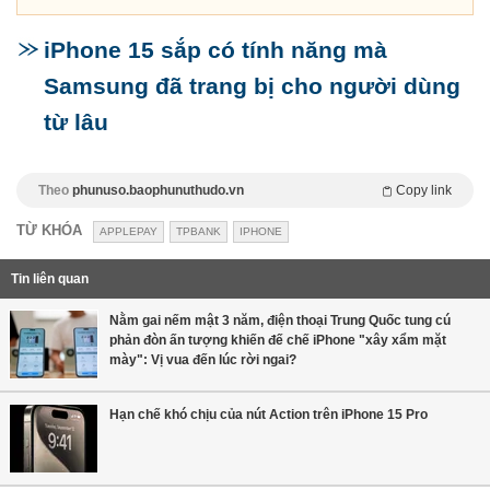
iPhone 15 sắp có tính năng mà
Samsung đã trang bị cho người dùng
từ lâu
Theo
phunuso.baophunuthudo.vn
Copy link
TỪ KHÓA
APPLEPAY
TPBANK
IPHONE
Tin liên quan
Nằm gai nếm mật 3 năm, điện thoại Trung Quốc tung cú
phản đòn ấn tượng khiến đế chế iPhone "xây xẩm mặt
mày": Vị vua đến lúc rời ngai?
Hạn chế khó chịu của nút Action trên iPhone 15 Pro