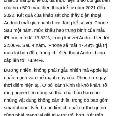
chiếc smartphone cũ, đã thực hiện theo dõi giá bán
của hơn 500 mẫu điện thoại kể từ năm 2021 đến
2022. Kết quả của khảo sát cho thấy điện thoại
Android mất giá nhanh hơn đáng kể so với iPhone.
Sau một năm, mức khấu hao trung bình của mẫu
iPhone mới là 13.83%, trong khi với Android lên tới
32.06%. Sau 4 năm, iPhone sẽ mất 47.49% giá trị
mua lại ban đầu, trong khi điện thoại Android cao
cấp lên tới 78,94%.
Đương nhiên, không phải ngẫu nhiên mà Apple lại
nhấn mạnh vào thế mạnh này của iPhone ở ngay
thời điểm hiện tại. Ở bối cảnh kinh tế khó khăn, rõ
ràng người tiêu dùng sẽ thắt chặt hầu bao cho
những vật dụng không cần thiết, trong đó bao gồm
smartphone. Nếu họ bỏ tiền cho bất cứ thứ gì, nó
cũng phải mang lại giá trị vượt trội hơn. Xét trên