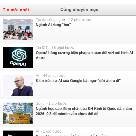
Cùng chuyên mục
Tin mới nhất
Trà đá công nghệ - 12 phút trước
Ngành AI đang "hot"
Tin ICT - 38 phút trước
OpenAI tăng cường biện pháp an toàn đối với mô hình AI
Astra
AI - 44 phút trước
Kiến trúc sư AI của Google bất ngờ "dứt áo ra đi"
Sống - 1 giờ trước
Ngành học cao điểm nhất của ĐH Kinh tế Quốc dân năm
2026: 9,5 điểm/môn vẫn chưa thể đỗ
AI - 1 giờ trước