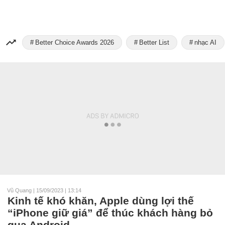
Better Choice Awards 2026
Better List
nhạc AI
Vũ Quang
|
15/09/2023 | 13:14
Kinh tế khó khăn, Apple dùng lợi thế
“iPhone giữ giá” để thúc khách hàng bỏ
qua Android