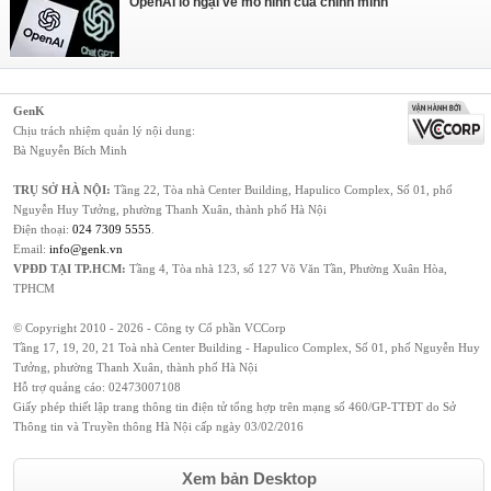
OpenAI lo ngại về mô hình của chính mình
GenK
Chịu trách nhiệm quản lý nội dung:
Bà Nguyễn Bích Minh
TRỤ SỞ HÀ NỘI:
Tầng 22, Tòa nhà Center Building, Hapulico Complex, Số 01, phố
Nguyễn Huy Tưởng, phường Thanh Xuân, thành phố Hà Nội
Điện thoại:
024 7309 5555
.
Email:
info@genk.vn
VPĐD TẠI TP.HCM:
Tầng 4, Tòa nhà 123, số 127 Võ Văn Tần, Phường Xuân Hòa,
TPHCM
© Copyright 2010 - 2026 - Công ty Cổ phần VCCorp
Tầng 17, 19, 20, 21 Toà nhà Center Building - Hapulico Complex, Số 01, phố Nguyễn Huy
Tưởng, phường Thanh Xuân, thành phố Hà Nội
Hỗ trợ quảng cáo:
02473007108
Giấy phép thiết lập trang thông tin điện tử tổng hợp trên mạng số 460/GP-TTĐT do Sở
Thông tin và Truyền thông Hà Nội cấp ngày 03/02/2016
Xem bản Desktop