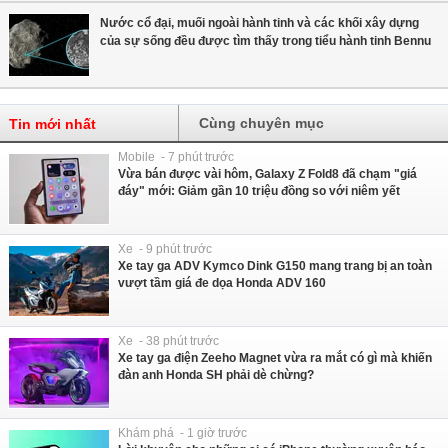
Nước cổ đại, muối ngoài hành tinh và các khối xây dựng
của sự sống đều được tìm thấy trong tiểu hành tinh Bennu
Cùng chuyên mục
Tin mới nhất
Mobile - 7 phút trước
Vừa bán được vài hôm, Galaxy Z Fold8 đã chạm "giá
đáy" mới: Giảm gần 10 triệu đồng so với niêm yết
Xe - 9 phút trước
Xe tay ga ADV Kymco Dink G150 mang trang bị an toàn
vượt tầm giá đe dọa Honda ADV 160
Xe - 38 phút trước
Xe tay ga điện Zeeho Magnet vừa ra mắt có gì mà khiến
đàn anh Honda SH phải dè chừng?
Khám phá - 1 giờ trước