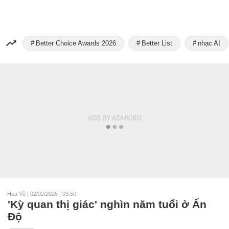
Better Choice Awards 2026
Better List
nhạc AI
Hoa Vũ
|
02/02/2025 | 09:50
'Kỳ quan thị giác' nghìn năm tuổi ở Ấn
Độ