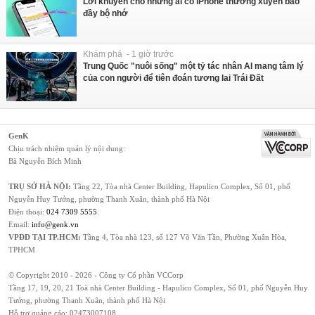
Lời khuyên cho những ai có iPhone thường xuyên báo
đầy bộ nhớ
Khám phá - 1 giờ trước
Trung Quốc "nuôi sống" một tỷ tác nhân AI mang tâm lý
của con người để tiên đoán tương lai Trái Đất
GenK
Chịu trách nhiệm quản lý nội dung:
Bà Nguyễn Bích Minh
TRỤ SỞ HÀ NỘI:
Tầng 22, Tòa nhà Center Building, Hapulico Complex, Số 01, phố
Nguyễn Huy Tưởng, phường Thanh Xuân, thành phố Hà Nội
Điện thoại:
024 7309 5555
.
Email:
info@genk.vn
VPĐD TẠI TP.HCM:
Tầng 4, Tòa nhà 123, số 127 Võ Văn Tần, Phường Xuân Hòa,
TPHCM
© Copyright 2010 - 2026 - Công ty Cổ phần VCCorp
Tầng 17, 19, 20, 21 Toà nhà Center Building - Hapulico Complex, Số 01, phố Nguyễn Huy
Tưởng, phường Thanh Xuân, thành phố Hà Nội
Hỗ trợ quảng cáo:
02473007108