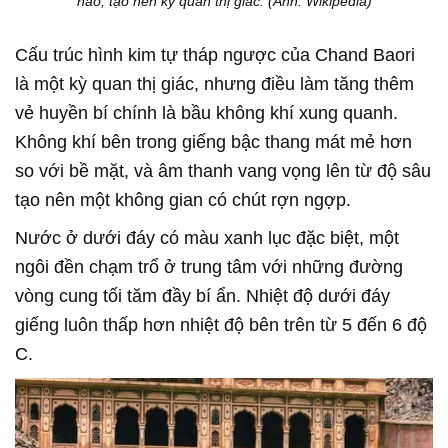
hảo, tạo nên kỳ quan thị giác. (Ảnh: Wikipedia)
Cấu trúc hình kim tự tháp ngược của Chand Baori
là một kỳ quan thị giác, nhưng điều làm tăng thêm
vẻ huyền bí chính là bầu không khí xung quanh.
Không khí bên trong giếng bậc thang mát mẻ hơn
so với bề mặt, và âm thanh vang vọng lên từ độ sâu
tạo nên một không gian có chút rợn ngợp.
Nước ở dưới đáy có màu xanh lục đặc biệt, một
ngôi đền chạm trổ ở trung tâm với những đường
vòng cung tối tăm đầy bí ẩn. Nhiệt độ dưới đáy
giếng luôn thấp hơn nhiệt độ bên trên từ 5 đến 6 độ
C.