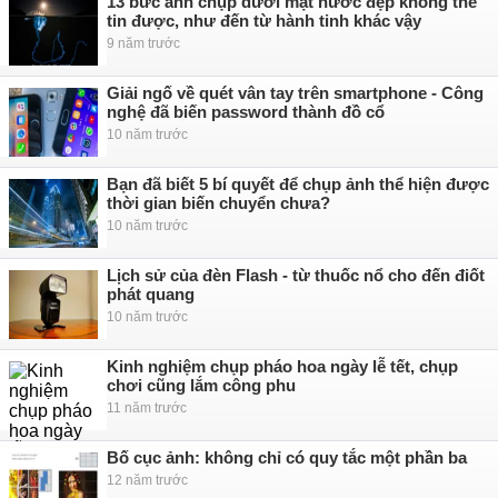
13 bức ảnh chụp dưới mặt nước đẹp không thể
tin được, như đến từ hành tinh khác vậy
9 năm trước
Giải ngố về quét vân tay trên smartphone - Công
nghệ đã biến password thành đồ cổ
10 năm trước
Bạn đã biết 5 bí quyết để chụp ảnh thể hiện được
thời gian biến chuyển chưa?
10 năm trước
Lịch sử của đèn Flash - từ thuốc nổ cho đến điốt
phát quang
10 năm trước
Kinh nghiệm chụp pháo hoa ngày lễ tết, chụp
chơi cũng lắm công phu
11 năm trước
Bố cục ảnh: không chỉ có quy tắc một phần ba
12 năm trước