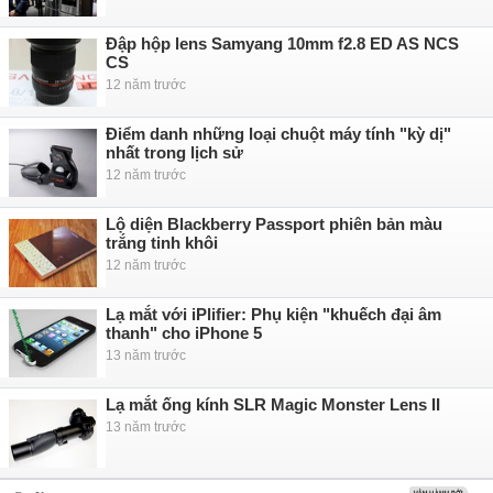
Đập hộp lens Samyang 10mm f2.8 ED AS NCS
CS
12 năm trước
Điểm danh những loại chuột máy tính "kỳ dị"
nhất trong lịch sử
12 năm trước
Lộ diện Blackberry Passport phiên bản màu
trắng tinh khôi
12 năm trước
Lạ mắt với iPlifier: Phụ kiện "khuếch đại âm
thanh" cho iPhone 5
13 năm trước
Lạ mắt ống kính SLR Magic Monster Lens II
13 năm trước