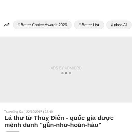
Better Choice Awards 2026
Better List
nhạc AI
Travelling Kat
|
22/10/2017 | 13:49
Lá thư từ Thuỵ Điển - quốc gia được
mệnh danh "gần-như-hoàn-hảo"