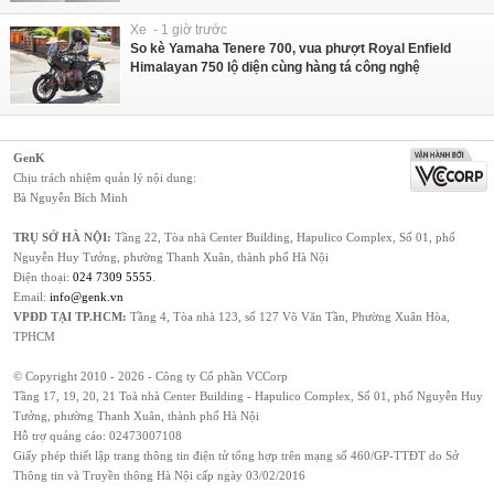
Xe - 1 giờ trước
So kè Yamaha Tenere 700, vua phượt Royal Enfield
Himalayan 750 lộ diện cùng hàng tá công nghệ
GenK
Chịu trách nhiệm quản lý nội dung:
Bà Nguyễn Bích Minh
TRỤ SỞ HÀ NỘI:
Tầng 22, Tòa nhà Center Building, Hapulico Complex, Số 01, phố
Nguyễn Huy Tưởng, phường Thanh Xuân, thành phố Hà Nội
Điện thoại:
024 7309 5555
.
Email:
info@genk.vn
VPĐD TẠI TP.HCM:
Tầng 4, Tòa nhà 123, số 127 Võ Văn Tần, Phường Xuân Hòa,
TPHCM
© Copyright 2010 - 2026 - Công ty Cổ phần VCCorp
Tầng 17, 19, 20, 21 Toà nhà Center Building - Hapulico Complex, Số 01, phố Nguyễn Huy
Tưởng, phường Thanh Xuân, thành phố Hà Nội
Hỗ trợ quảng cáo:
02473007108
Giấy phép thiết lập trang thông tin điện tử tổng hợp trên mạng số 460/GP-TTĐT do Sở
Thông tin và Truyền thông Hà Nội cấp ngày 03/02/2016