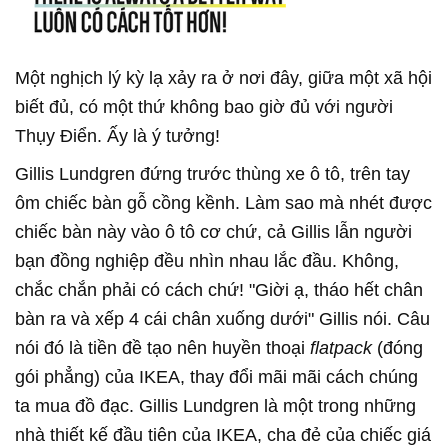
Một nghịch lý kỳ lạ xảy ra ở nơi đây, giữa một xã hội
biết đủ, có một thứ không bao giờ đủ với người
Thụy Điển. Ấy là ý tưởng!
Gillis Lundgren đứng trước thùng xe ô tô, trên tay
ôm chiếc bàn gỗ cồng kềnh. Làm sao mà nhét được
chiếc bàn này vào ô tô cơ chứ, cả Gillis lẫn người
bạn đồng nghiệp đều nhìn nhau lắc đầu. Không,
chắc chắn phải có cách chứ! "Giời ạ, tháo hết chân
bàn ra và xếp 4 cái chân xuống dưới" Gillis nói. Câu
nói đó là tiền đề tạo nên huyền thoại
flatpack
(đóng
gói phẳng) của IKEA, thay đổi mãi mãi cách chúng
ta mua đồ đạc. Gillis Lundgren là một trong những
nhà thiết kế đầu tiên của IKEA, cha đẻ của chiếc giá