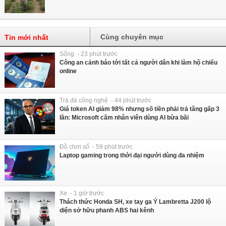
Cùng chuyên mục
Tin mới nhất
Sống - 23 phút trước
Công an cảnh báo tới tất cả người dân khi làm hộ chiếu
online
Trà đá công nghệ - 44 phút trước
Giá token AI giảm 98% nhưng số tiền phải trả tăng gấp 3
lần: Microsoft cấm nhân viên dùng AI bừa bãi
Đồ chơi số - 59 phút trước
Laptop gaming trong thời đại người dùng đa nhiệm
Xe - 1 giờ trước
Thách thức Honda SH, xe tay ga Ý Lambretta J200 lộ
diện sở hữu phanh ABS hai kênh