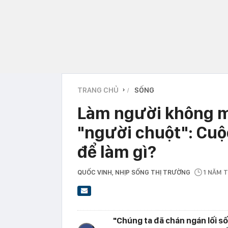
TRANG CHỦ
SỐNG
›
Làm người không m
"người chuột": Cuộ
để làm gì?
QUỐC VINH
, NHỊP SỐNG THỊ TRƯỜNG
1 NĂM 
"Chúng ta đã chán ngán lối s