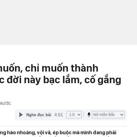
uốn, chỉ muốn thành
c đời này bạc lắm, cố gắng
TRƯỚC
4:51
Nghe đọc bài
ống hào nhoáng, vội vã, ép buộc mà mình đang phải