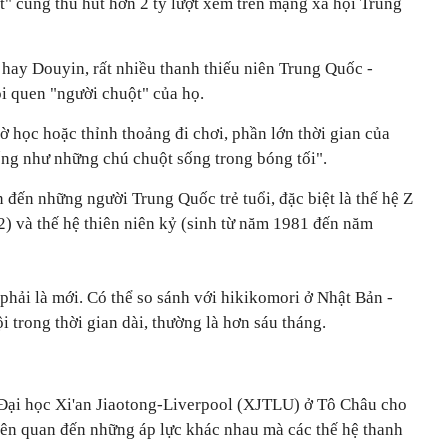
t" cũng thu hút hơn 2 tỷ lượt xem trên mạng xã hội Trung
hay Douyin, rất nhiều thanh thiếu niên Trung Quốc -
ói quen "người chuột" của họ.
iờ học hoặc thỉnh thoảng đi chơi, phần lớn thời gian của
ống như những chú chuột sống trong bóng tối".
đến những người Trung Quốc trẻ tuổi, đặc biệt là thế hệ Z
) và thế hệ thiên niên kỷ (sinh từ năm 1981 đến năm
hải là mới. Có thể so sánh với hikikomori ở Nhật Bản -
 trong thời gian dài, thường là hơn sáu tháng.
Đại học Xi'an Jiaotong-Liverpool (XJTLU) ở Tô Châu cho
liên quan đến những áp lực khác nhau mà các thế hệ thanh