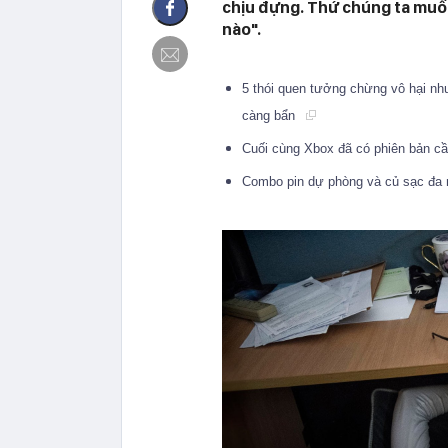
chịu đựng. Thứ chúng ta muốn
nào".
5 thói quen tưởng chừng vô hại như
càng bẩn
Cuối cùng Xbox đã có phiên bản c
Combo pin dự phòng và củ sạc đa 