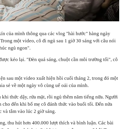
 kín của mình thông qua các vlog "hài hước" hàng ngày
Trong một video, cô đi ngủ sau 1 giờ 30 sáng với câu nói
chúc ngủ ngon".
ược kéo lại. "Đèn quá sáng, chuột cần môi trường tối", cô
ện sau một video xuất hiện hồi cuối tháng 2, trong đó một
hia sẻ về một ngày vô cùng uể oải của mình.
 khi thức dậy, rửa mặt, rồi ngủ thêm năm tiếng nữa. Người
n cho đến khi bố mẹ cô đánh thức vào buổi tối. Đến nửa
c và tắm vào lúc 2 giờ sáng.
ng, thu hút hơn 400.000 lượt thích và bình luận. Các bài