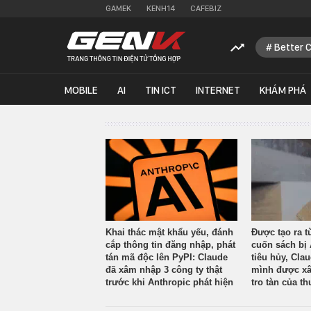
GAMEK
KENH14
CAFEBIZ
Better 
MOBILE
AI
TIN ICT
INTERNET
KHÁM PHÁ
Khai thác mật khẩu yếu, đánh
Được tạo ra t
cắp thông tin đăng nhập, phát
cuốn sách bị 
tán mã độc lên PyPI: Claude
tiêu hủy, Cla
đã xâm nhập 3 công ty thật
mình được xâ
trước khi Anthropic phát hiện
tro tàn của th