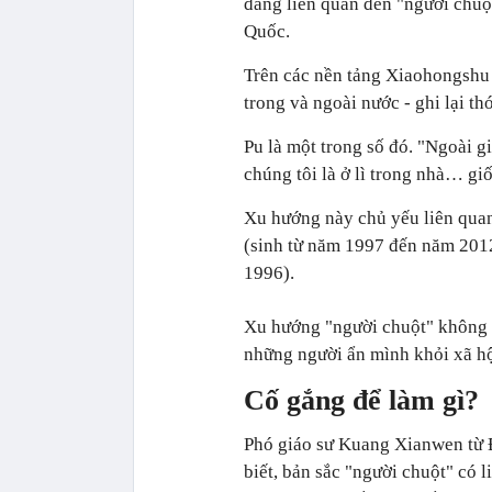
đăng liên quan đến "người chuộ
Quốc.
Trên các nền tảng Xiaohongshu 
trong và ngoài nước - ghi lại th
Pu là một trong số đó. "Ngoài g
chúng tôi là ở lì trong nhà… gi
Xu hướng này chủ yếu liên quan 
(sinh từ năm 1997 đến năm 2012
1996).
Xu hướng "người chuột" không p
những người ẩn mình khỏi xã hội
Cố gắng để làm gì?
Phó giáo sư Kuang Xianwen từ 
biết, bản sắc "người chuột" có 