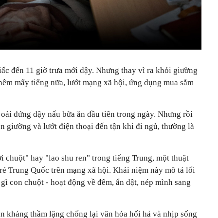
ấc đến 11 giờ trưa mới dậy. Nhưng thay vì ra khỏi giường
thêm mấy tiếng nữa, lướt mạng xã hội, ứng dụng mua sắm
 oải đứng dậy nấu bữa ăn đầu tiên trong ngày. Nhưng rồi
rên giường và lướt điện thoại đến tận khi đi ngủ, thường là
 chuột" hay "lao shu ren" trong tiếng Trung, một thuật
trẻ Trung Quốc trên mạng xã hội. Khái niệm này mô tả lối
gì con chuột - hoạt động về đêm, ẩn dật, nép mình sang
n kháng thầm lặng chống lại văn hóa hối hả và nhịp sống