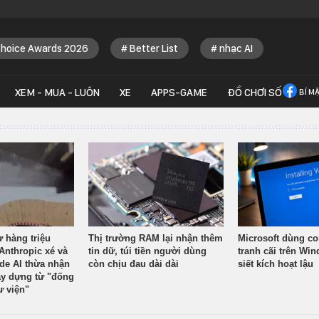
Choice Awards 2026
Better List
nhạc AI
XEM - MUA - LUÔN
XE
APPS-GAME
ĐỒ CHƠI SỐ
BÍ M
ừ hàng triệu
Thị trường RAM lại nhận thêm
Microsoft dùng co
Anthropic xé và
tin dữ, túi tiền người dùng
tranh cãi trên Wi
ude AI thừa nhận
còn chịu đau dài dài
siết kích hoạt lậu
y dựng từ "đống
ư viện"