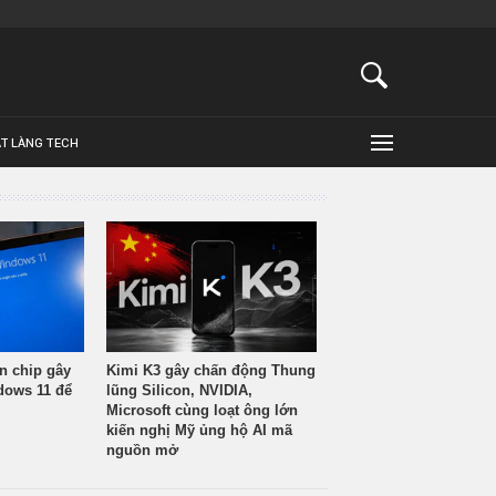
ẬT LÀNG TECH
n chip gây
Kimi K3 gây chấn động Thung
ndows 11 để
lũng Silicon, NVIDIA,
Microsoft cùng loạt ông lớn
kiến nghị Mỹ ủng hộ AI mã
nguồn mở