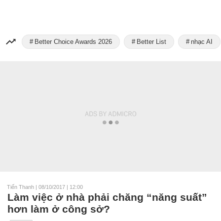
Better Choice Awards 2026
Better List
nhạc AI
Tiến Thanh
|
08/10/2017 | 12:00
Làm việc ở nhà phải chăng “năng suất”
hơn làm ở công sở?