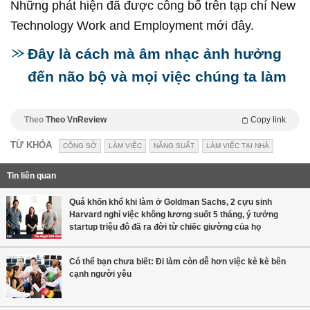
Những phát hiện đã được công bố trên tạp chí New
Technology Work and Employment mới đây.
Đây là cách mà âm nhạc ảnh hưởng
đến não bộ và mọi việc chúng ta làm
Theo
Theo VnReview
Copy link
TỪ KHÓA
CÔNG SỞ
LÀM VIỆC
NĂNG SUẤT
LÀM VIỆC TẠI NHÀ
Tin liên quan
Quá khốn khổ khi làm ở Goldman Sachs, 2 cựu sinh
Harvard nghỉ việc không lương suốt 5 tháng, ý tưởng
startup triệu đô đã ra đời từ chiếc giường của họ
Có thể bạn chưa biết: Đi làm còn dễ hơn việc kè kè bên
cạnh người yêu