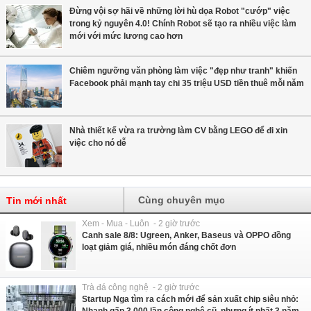
Đừng vội sợ hãi về những lời hù dọa Robot "cướp" việc
trong kỷ nguyên 4.0! Chính Robot sẽ tạo ra nhiều việc làm
mới với mức lương cao hơn
Chiêm ngưỡng văn phòng làm việc "đẹp như tranh" khiến
Facebook phải mạnh tay chi 35 triệu USD tiền thuê mỗi năm
Nhà thiết kế vừa ra trường làm CV bằng LEGO để đi xin
việc cho nó dễ
Cùng chuyên mục
Tin mới nhất
Xem - Mua - Luôn - 2 giờ trước
Canh sale 8/8: Ugreen, Anker, Baseus và OPPO đồng
loạt giảm giá, nhiều món đáng chốt đơn
Trà đá công nghệ - 2 giờ trước
Startup Nga tìm ra cách mới để sản xuất chip siêu nhỏ: