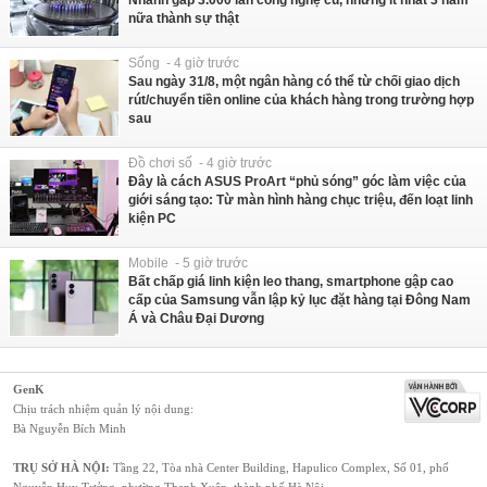
Nhanh gấp 3.000 lần công nghệ cũ, nhưng ít nhất 3 năm
nữa thành sự thật
Sống - 4 giờ trước
Sau ngày 31/8, một ngân hàng có thể từ chối giao dịch
rút/chuyển tiền online của khách hàng trong trường hợp
sau
Đồ chơi số - 4 giờ trước
Đây là cách ASUS ProArt “phủ sóng” góc làm việc của
giới sáng tạo: Từ màn hình hàng chục triệu, đến loạt linh
kiện PC
Mobile - 5 giờ trước
Bất chấp giá linh kiện leo thang, smartphone gập cao
cấp của Samsung vẫn lập kỷ lục đặt hàng tại Đông Nam
Á và Châu Đại Dương
GenK
Chịu trách nhiệm quản lý nội dung:
Bà Nguyễn Bích Minh
TRỤ SỞ HÀ NỘI:
Tầng 22, Tòa nhà Center Building, Hapulico Complex, Số 01, phố