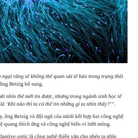
 ngại rằng sẽ không thể quan sát tế bào trong trạng thái
 ông Betzig bổ sung.
ắt nhìn thế mới tin được, nhưng trong ngành sinh học tế
là ‘Khi nào thì ta có thể tin những gì ta nhìn thấy?
’".
y, ông Betzig và đội ngũ của mình kết hợp hai công nghệ
ghệ quang thích ứng và công nghệ hiển vi lưới mỏng.
aptive optic là công nghệ thiên văn cho phép ta nhìn