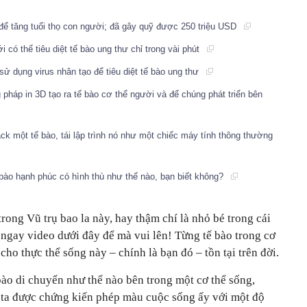
để tăng tuổi thọ con người; đã gây quỹ được 250 triệu USD
ó thể tiêu diệt tế bào ung thư chỉ trong vài phút
ử dụng virus nhân tạo để tiêu diệt tế bào ung thư
háp in 3D tạo ra tế bào cơ thể người và để chúng phát triển bên
k một tế bào, tái lập trình nó như một chiếc máy tính thông thường
ào hạnh phúc có hình thù như thế nào, bạn biết không?
ong Vũ trụ bao la này, hay thậm chí là nhỏ bé trong cái
m ngay video dưới đây để mà vui lên! Từng tế bào trong cơ
ho thực thể sống này – chính là bạn đó – tồn tại trên đời.
 bào di chuyển như thế nào bên trong một cơ thể sống,
n ta được chứng kiến phép màu cuộc sống ấy với một độ