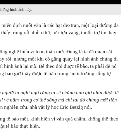
những hình ảnh này.
miễn dịch nuốt vào là các hạt dextran, một loại đường đa
thấy trong rất nhiều thứ, từ rượu vang, thuốc trợ tim hay
ông nghệ hiển vi toàn toàn mới. Đúng là ta đã quan sát
ay rồi, nhưng mỗi khi cố gắng quay lại hình ảnh chúng di
ì hình ảnh lại mờ. Để theo dõi được tế bào, ta phải để nó
ng bao giờ thấy được tế bào trong "môi trường sống tự
 người ta nghi ngờ rằng ta sẽ chẳng bao giờ nhìn được tế
vui vẻ nằm trong cơ thể sống mà chỉ tại đó chúng mới tiến
an nghiên cứu, nhà vật lý học Eric Betzig nói.
ng tế bào một, kính hiển vi vẫn quá chậm, không thể theo
t tế bào thực hiện.