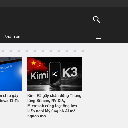
ẬT LÀNG TECH
n chip gây
Kimi K3 gây chấn động Thung
ndows 11 để
lũng Silicon, NVIDIA,
Microsoft cùng loạt ông lớn
kiến nghị Mỹ ủng hộ AI mã
nguồn mở