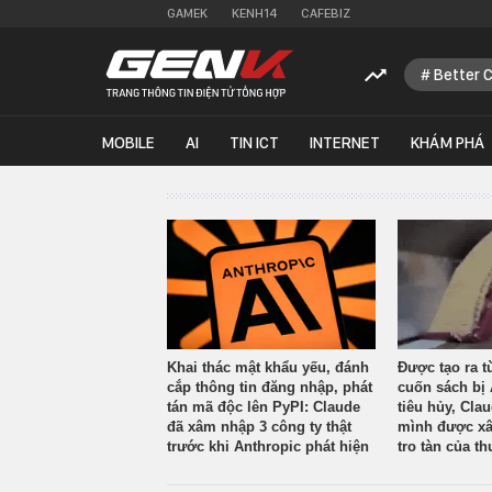
GAMEK
KENH14
CAFEBIZ
Better 
MOBILE
AI
TIN ICT
INTERNET
KHÁM PHÁ
Khai thác mật khẩu yếu, đánh
Được tạo ra t
cắp thông tin đăng nhập, phát
cuốn sách bị 
tán mã độc lên PyPI: Claude
tiêu hủy, Cla
đã xâm nhập 3 công ty thật
mình được xâ
trước khi Anthropic phát hiện
tro tàn của th