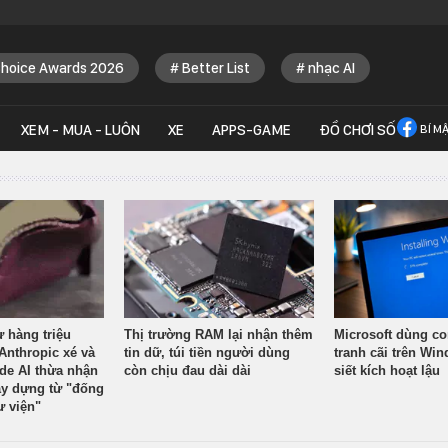
Choice Awards 2026
Better List
nhạc AI
XEM - MUA - LUÔN
XE
APPS-GAME
ĐỒ CHƠI SỐ
BÍ M
ừ hàng triệu
Thị trường RAM lại nhận thêm
Microsoft dùng co
Anthropic xé và
tin dữ, túi tiền người dùng
tranh cãi trên Wi
ude AI thừa nhận
còn chịu đau dài dài
siết kích hoạt lậu
y dựng từ "đống
ư viện"