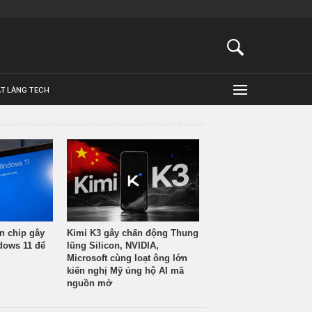
ẬT LÀNG TECH
n chip gây
Kimi K3 gây chấn động Thung
ndows 11 để
lũng Silicon, NVIDIA,
Microsoft cùng loạt ông lớn
kiến nghị Mỹ ủng hộ AI mã
nguồn mở