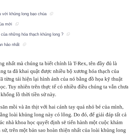
u với khủng long bạo chúa
chúa mới
nh của những hóa thạch khủng long ?
àn hảo nhất
ng nhất mà chúng ta biết chính là T-Rex, tên đầy đủ là
g ta đã khai quật được nhiều bộ xương hóa thạch của
ã từng tái hiện lại hình ảnh của nó bằng đồ họa kỹ thuật
ọc. Tuy nhiên trên thực tế có nhiều điều chúng ta vẫn chưa
 khổng lồ thời tiền sử này.
săn mồi và ăn thịt với hai cánh tay quá nhỏ bé của mình,
ằng loài khủng long này có lông. Do đó, để giải đáp tất cả
 các nhà khoa học quyết định sẽ tiến hành một cuộc khám
h sử, trên một bản sao hoàn thiện nhất của loài khủng long