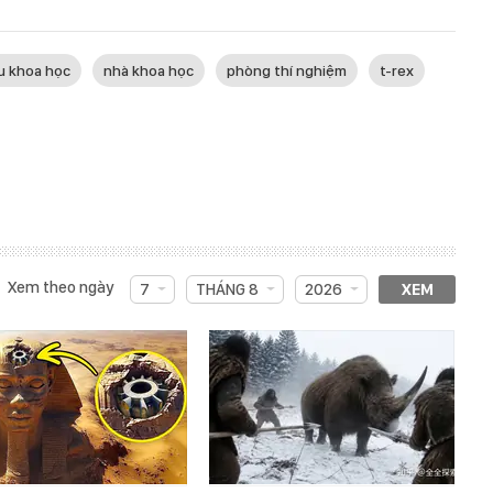
u khoa học
nhà khoa học
phòng thí nghiệm
t-rex
Xem theo ngày
7
THÁNG 8
2026
XEM