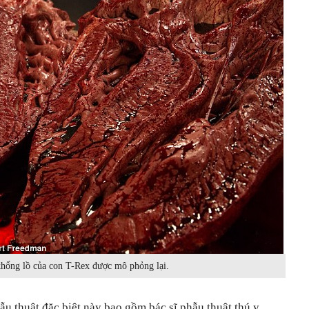
hổng lồ của con T-Rex được mô phỏng lại.
u thuật đặc biệt này bao gồm bác sĩ phẫu thuật thú y