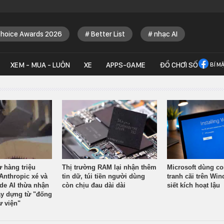
Choice Awards 2026
Better List
nhạc AI
XEM - MUA - LUÔN
XE
APPS-GAME
ĐỒ CHƠI SỐ
BÍ M
ừ hàng triệu
Thị trường RAM lại nhận thêm
Microsoft dùng co
Anthropic xé và
tin dữ, túi tiền người dùng
tranh cãi trên Wi
ude AI thừa nhận
còn chịu đau dài dài
siết kích hoạt lậu
y dựng từ "đống
ư viện"