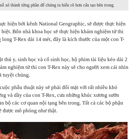
ổ xẻ thành từng phần để chúng ta hiểu rõ hơn cấu tạo bên trong.
hực hiện bởi kênh National Geographic, sẽ được thực hiện
 biệt. Bốn nhà khoa học sẽ thực hiện khám nghiệm tử thi
 long T-Rex dài 14 mét, đây là kích thước của một con T-
 thú y, sinh học và cổ sinh học, bộ phim tài liệu kéo dài 2
hám nghiệm tử thi con T-Rex này sẽ cho người xem cái nhìn
ã tuyệt chủng.
uộc phẫu thuật này sẽ phải đối mặt với rất nhiều khó
cứng và dầy của con T-Rex, cưa những khúc xương sườn
n bộ các cơ quan nội tạng bên trong. Tất cả các bộ phận
ẽ được mô phỏng như thật.