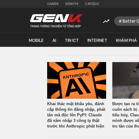
GAMEK
KENH14
CAFEBIZ
Better 
MOBILE
AI
TIN ICT
INTERNET
KHÁM PHÁ
Khai thác mật khẩu yếu, đánh
Được tạo ra t
cắp thông tin đăng nhập, phát
cuốn sách bị 
tán mã độc lên PyPI: Claude
tiêu hủy, Cla
đã xâm nhập 3 công ty thật
mình được xâ
trước khi Anthropic phát hiện
tro tàn của th