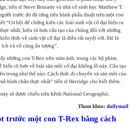
dge, tiến sĩ Steve Brusatte và nhà cổ sinh học Matthew T.
người trước đó đã từng tiến hành phẫu thuật trên một con
ết “Cơ hội để chứng kiến các loài sinh vật cổ đại hiện ra
n thực nhất, hiểu rõ hơn cấu tạo của chúng đối với những
ến thức về sinh vật cổ đại là điều rất tuyệt vời. Đó là
u ích và vô cùng ấn tượng”.
hấy những con T-Rex trên màn ảnh, trong các bộ phim.
ể hiểu rõ hơn về loài săn mồi cổ đại khổng lồ này. Cấu tạo
ên trong như thế nào. Cách thức di chuyển và săn mồi của
mô hình chân thực nhất” tiến sĩ Herridge cho biết thêm.
 này sẽ được chiếu trên kênh National Geographic.
Tham khảo:
dailymail
ót trước một con T-Rex bằng cách