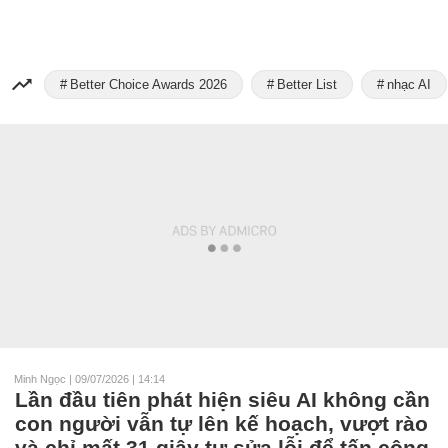
Better Choice Awards 2026
Better List
nhạc AI
Minh Ngọc
|
09/07/2026 | 14:14
Lần đầu tiên phát hiện siêu AI không cần
con người vẫn tự lên kế hoạch, vượt rào
và chỉ mất 31 giây tự sửa lỗi để tấn công