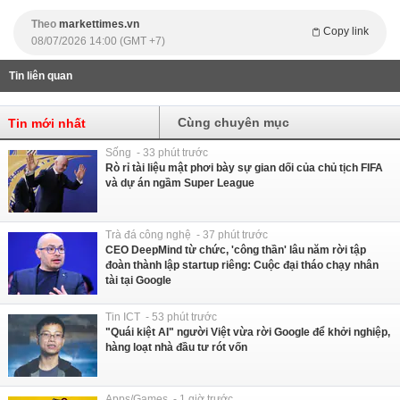
Theo
markettimes.vn
Copy link
08/07/2026 14:00 (GMT +7)
Tin liên quan
Cùng chuyên mục
Tin mới nhất
Sống - 33 phút trước
Rò rỉ tài liệu mật phơi bày sự gian dối của chủ tịch FIFA
và dự án ngầm Super League
Trà đá công nghệ - 37 phút trước
CEO DeepMind từ chức, 'công thần' lâu năm rời tập
đoàn thành lập startup riêng: Cuộc đại tháo chạy nhân
tài tại Google
Tin ICT - 53 phút trước
"Quái kiệt AI" người Việt vừa rời Google để khởi nghiệp,
hàng loạt nhà đầu tư rót vốn
Apps/Games - 1 giờ trước