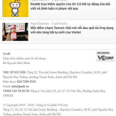
Reddit trao thêm quyền cho AI: Có thể tự động xóa bài
viết và bình luận vi phạm nội quy
Apps/Games - 1 giờ trước
Một điểm chạm Tammi: Giải mã nỗi đau quá tải ứng dụng
với nền tảng hội tụ mới của Viettel
GenK
Chịu trách nhiệm quản lý nội dung:
Bà Nguyễn Bích Minh
TRỤ SỞ HÀ NỘI:
Tầng 22, Tòa nhà Center Building, Hapulico Complex, Số 01, phố
Nguyễn Huy Tưởng, phường Thanh Xuân, thành phố Hà Nội
Điện thoại:
024 7309 5555
.
Email:
info@genk.vn
VPĐD TẠI TP.HCM:
Tầng 4, Tòa nhà 123, số 127 Võ Văn Tần, Phường Xuân Hòa,
TPHCM
© Copyright 2010 - 2026 - Công ty Cổ phần VCCorp
Tầng 17, 19, 20, 21 Toà nhà Center Building - Hapulico Complex, Số 01, phố Nguyễn Huy
Tưởng, phường Thanh Xuân, thành phố Hà Nội