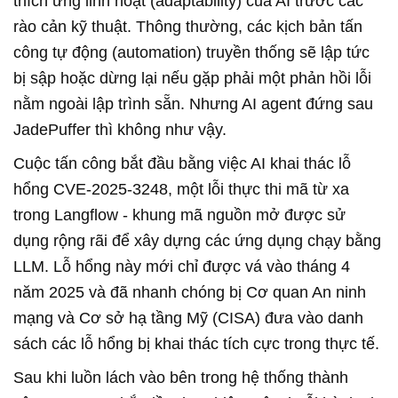
thích ứng linh hoạt (adaptability) của AI trước các
rào cản kỹ thuật. Thông thường, các kịch bản tấn
công tự động (automation) truyền thống sẽ lập tức
bị sập hoặc dừng lại nếu gặp phải một phản hồi lỗi
nằm ngoài lập trình sẵn. Nhưng AI agent đứng sau
JadePuffer thì không như vậy.
Cuộc tấn công bắt đầu bằng việc AI khai thác lỗ
hổng CVE-2025-3248, một lỗi thực thi mã từ xa
trong Langflow - khung mã nguồn mở được sử
dụng rộng rãi để xây dựng các ứng dụng chạy bằng
LLM. Lỗ hổng này mới chỉ được vá vào tháng 4
năm 2025 và đã nhanh chóng bị Cơ quan An ninh
mạng và Cơ sở hạ tầng Mỹ (CISA) đưa vào danh
sách các lỗ hổng bị khai thác tích cực trong thực tế.
Sau khi luồn lách vào bên trong hệ thống thành