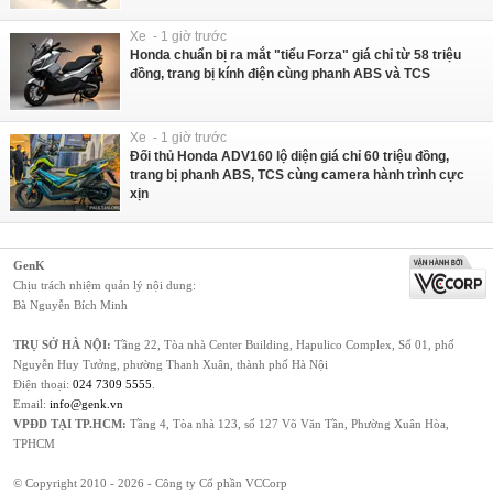
Xe - 1 giờ trước
Honda chuẩn bị ra mắt "tiểu Forza" giá chỉ từ 58 triệu
đồng, trang bị kính điện cùng phanh ABS và TCS
Xe - 1 giờ trước
Đối thủ Honda ADV160 lộ diện giá chỉ 60 triệu đồng,
trang bị phanh ABS, TCS cùng camera hành trình cực
xịn
GenK
Chịu trách nhiệm quản lý nội dung:
Bà Nguyễn Bích Minh
TRỤ SỞ HÀ NỘI:
Tầng 22, Tòa nhà Center Building, Hapulico Complex, Số 01, phố
Nguyễn Huy Tưởng, phường Thanh Xuân, thành phố Hà Nội
Điện thoại:
024 7309 5555
.
Email:
info@genk.vn
VPĐD TẠI TP.HCM:
Tầng 4, Tòa nhà 123, số 127 Võ Văn Tần, Phường Xuân Hòa,
TPHCM
© Copyright 2010 - 2026 - Công ty Cổ phần VCCorp