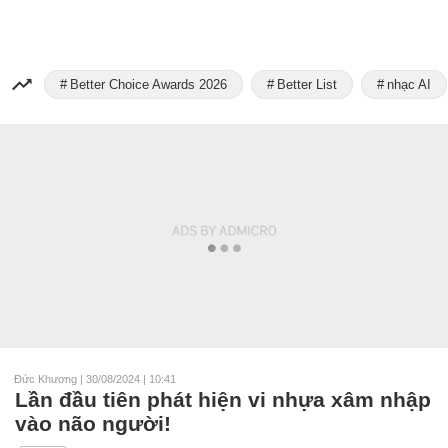
Better Choice Awards 2026
Better List
nhạc AI
Đức Khương
|
30/08/2024 | 10:41
Lần đầu tiên phát hiện vi nhựa xâm nhập
vào não người!