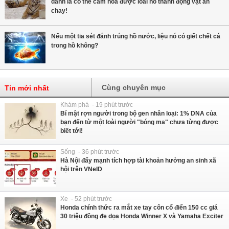
danh là có thể cảm hóa được loài hổ thành động vật ăn
chay!
Nếu một tia sét đánh trúng hồ nước, liệu nó có giết chết cá
trong hồ không?
Cùng chuyên mục
Tin mới nhất
Khám phá - 19 phút trước
Bí mật rợn người trong bộ gen nhân loại: 1% DNA của
bạn đến từ một loài người "bóng ma" chưa từng được
biết tới!
Sống - 36 phút trước
Hà Nội đẩy mạnh tích hợp tài khoản hưởng an sinh xã
hội trên VNeID
Xe - 52 phút trước
Honda chính thức ra mắt xe tay côn cổ điển 150 cc giá
30 triệu đồng đe dọa Honda Winner X và Yamaha Exciter