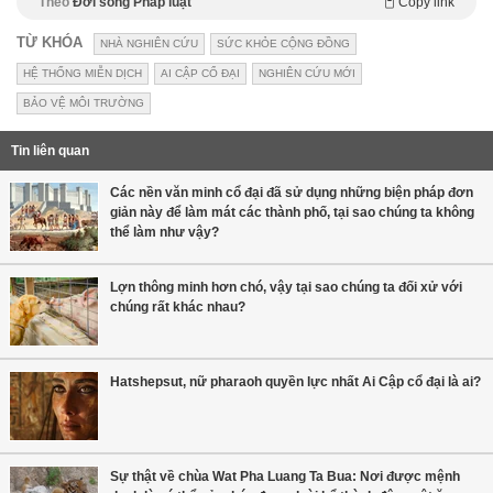
Theo
Đời sống Pháp luật
Copy link
TỪ KHÓA
NHÀ NGHIÊN CỨU
SỨC KHỎE CỘNG ĐỒNG
HỆ THỐNG MIỄN DỊCH
AI CẬP CỔ ĐẠI
NGHIÊN CỨU MỚI
BẢO VỆ MÔI TRƯỜNG
Tin liên quan
Các nền văn minh cổ đại đã sử dụng những biện pháp đơn
giản này để làm mát các thành phố, tại sao chúng ta không
thể làm như vậy?
Lợn thông minh hơn chó, vậy tại sao chúng ta đối xử với
chúng rất khác nhau?
Hatshepsut, nữ pharaoh quyền lực nhất Ai Cập cổ đại là ai?
Sự thật về chùa Wat Pha Luang Ta Bua: Nơi được mệnh