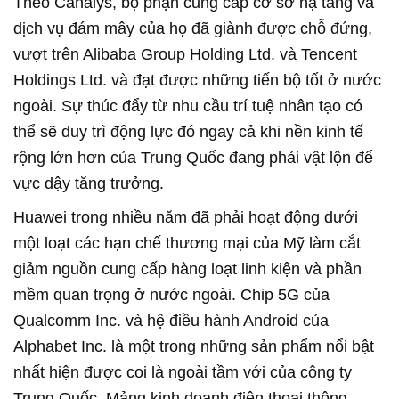
Theo Canalys, bộ phận cung cấp cơ sở hạ tầng và
dịch vụ đám mây của họ đã giành được chỗ đứng,
vượt trên Alibaba Group Holding Ltd. và Tencent
Holdings Ltd. và đạt được những tiến bộ tốt ở nước
ngoài. Sự thúc đẩy từ nhu cầu trí tuệ nhân tạo có
thể sẽ duy trì động lực đó ngay cả khi nền kinh tế
rộng lớn hơn của Trung Quốc đang phải vật lộn để
vực dậy tăng trưởng.
Huawei trong nhiều năm đã phải hoạt động dưới
một loạt các hạn chế thương mại của Mỹ làm cắt
giảm nguồn cung cấp hàng loạt linh kiện và phần
mềm quan trọng ở nước ngoài. Chip 5G của
Qualcomm Inc. và hệ điều hành Android của
Alphabet Inc. là một trong những sản phẩm nổi bật
nhất hiện được coi là ngoài tầm với của công ty
Trung Quốc. Mảng kinh doanh điện thoại thông