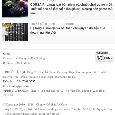
Đồ chơi số - 1 giờ trước
CORSAIR ra mắt loạt bàn phím và chuột chơi game mới:
Thiết kế cho cả làm việc lẫn giải trí, hướng đến game thủ
mới
Trà đá công nghệ - 1 giờ trước
Hạ tầng AI nội địa và bài toán chủ quyền dữ liệu của
doanh nghiệp Việt
GenK
Chịu trách nhiệm quản lý nội dung:
Bà Nguyễn Bích Minh
TRỤ SỞ HÀ NỘI:
Tầng 22, Tòa nhà Center Building, Hapulico Complex, Số 01, phố
Nguyễn Huy Tưởng, phường Thanh Xuân, thành phố Hà Nội
Điện thoại:
024 7309 5555
.
Email:
info@genk.vn
VPĐD TẠI TP.HCM:
Tầng 4, Tòa nhà 123, số 127 Võ Văn Tần, Phường Xuân Hòa,
TPHCM
© Copyright 2010 - 2026 - Công ty Cổ phần VCCorp
Tầng 17, 19, 20, 21 Toà nhà Center Building - Hapulico Complex, Số 01, phố Nguyễn Huy
Tưởng, phường Thanh Xuân, thành phố Hà Nội