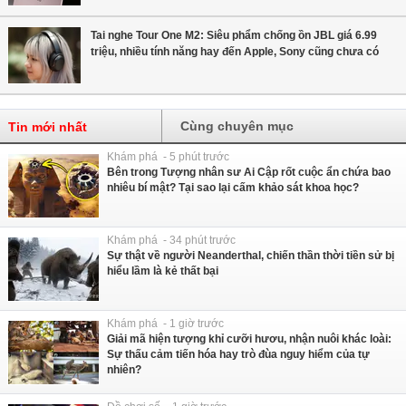
Tai nghe Tour One M2: Siêu phẩm chống ồn JBL giá 6.99
triệu, nhiều tính năng hay đến Apple, Sony cũng chưa có
Cùng chuyên mục
Tin mới nhất
Khám phá - 5 phút trước
Bên trong Tượng nhân sư Ai Cập rốt cuộc ẩn chứa bao
nhiêu bí mật? Tại sao lại cấm khảo sát khoa học?
Khám phá - 34 phút trước
Sự thật về người Neanderthal, chiến thần thời tiền sử bị
hiểu lầm là kẻ thất bại
Khám phá - 1 giờ trước
Giải mã hiện tượng khỉ cưỡi hươu, nhận nuôi khác loài:
Sự thấu cảm tiến hóa hay trò đùa nguy hiểm của tự
nhiên?