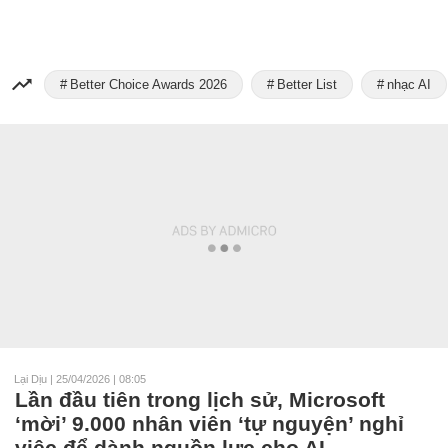
Better Choice Awards 2026
Better List
nhạc AI
Lại Dịu
|
25/04/2026 | 08:05
Lần đầu tiên trong lịch sử, Microsoft
‘mời’ 9.000 nhân viên ‘tự nguyện’ nghỉ
việc để dành nguồn lực cho AI