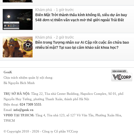
Khám phá - 1 giờ trước
Biến Mặt Trời thành thấu kính khổng lồ, siêu dự án bay
548 đơn vị thiên văn vạch mở thế giới ngoài Trái Đất
Khám phá - 2 giờ trước
Bên trong Tượng nhân sư Ai Cập rốt cuộc ẩn chứa bao
nhiêu bí mật? Tại sao lại cấm khảo sát khoa học?
GenK
Chịu trách nhiệm quản lý nội dung:
Bà Nguyễn Bích Minh
TRỤ SỞ HÀ NỘI:
Tầng 22, Tòa nhà Center Building, Hapulico Complex, Số 01, phố
Nguyễn Huy Tưởng, phường Thanh Xuân, thành phố Hà Nội
Điện thoại:
024 7309 5555
.
Email:
info@genk.vn
VPĐD TẠI TP.HCM:
Tầng 4, Tòa nhà 123, số 127 Võ Văn Tần, Phường Xuân Hòa,
TPHCM
© Copyright 2010 - 2026 - Công ty Cổ phần VCCorp