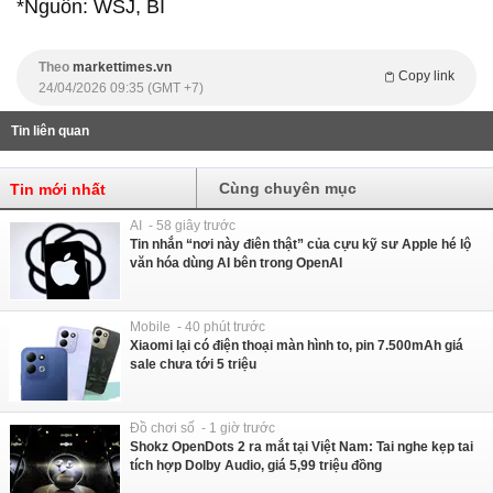
*Nguồn: WSJ, BI
Theo
markettimes.vn
Copy link
24/04/2026 09:35 (GMT +7)
Tin liên quan
Cùng chuyên mục
Tin mới nhất
AI - 58 giây trước
Tin nhắn “nơi này điên thật” của cựu kỹ sư Apple hé lộ
văn hóa dùng AI bên trong OpenAI
Mobile - 40 phút trước
Xiaomi lại có điện thoại màn hình to, pin 7.500mAh giá
sale chưa tới 5 triệu
Đồ chơi số - 1 giờ trước
Shokz OpenDots 2 ra mắt tại Việt Nam: Tai nghe kẹp tai
tích hợp Dolby Audio, giá 5,99 triệu đồng