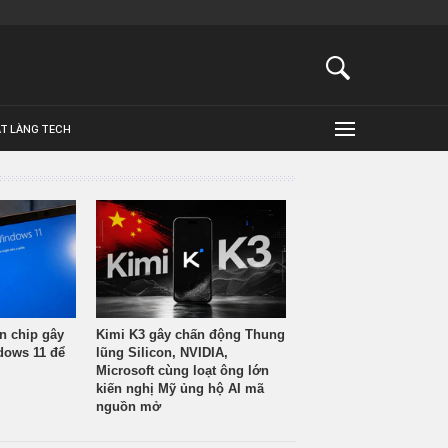
ẬT LÀNG TECH
n chip gây
Kimi K3 gây chấn động Thung
ndows 11 để
lũng Silicon, NVIDIA,
Microsoft cùng loạt ông lớn
kiến nghị Mỹ ủng hộ AI mã
nguồn mở