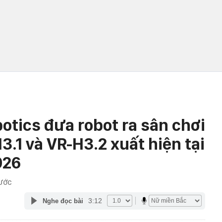
otics đưa robot ra sân chơi
3.1 và VR-H3.2 xuất hiện tại
026
RƯỚC
3:12
Nghe đọc bài