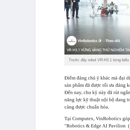
Trước đây robot VR-H3.1 từng biểu
Điểm đáng chú ý khác mà đại diệ
sản phẩm đã được tối ưu đáng kể
Đến nay, chu kỳ này đã rút ngắ
năng lực kỹ thuật nội bộ đang t
càng được chuẩn hóa.
Tại Computex, VinRobotics góp 
"Robotics & Edge AI Pavilion (