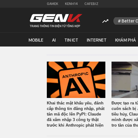
GAMEK
KENH14
CAFEBIZ
Better 
MOBILE
AI
TIN ICT
INTERNET
KHÁM PHÁ
Khai thác mật khẩu yếu, đánh
Được tạo ra t
cắp thông tin đăng nhập, phát
cuốn sách bị 
tán mã độc lên PyPI: Claude
tiêu hủy, Cla
đã xâm nhập 3 công ty thật
mình được xâ
trước khi Anthropic phát hiện
tro tàn của th