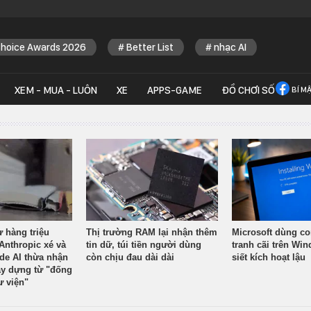
Choice Awards 2026
Better List
nhạc AI
XEM - MUA - LUÔN
XE
APPS-GAME
ĐỒ CHƠI SỐ
BÍ M
ừ hàng triệu
Thị trường RAM lại nhận thêm
Microsoft dùng co
Anthropic xé và
tin dữ, túi tiền người dùng
tranh cãi trên Wi
ude AI thừa nhận
còn chịu đau dài dài
siết kích hoạt lậu
y dựng từ "đống
ư viện"