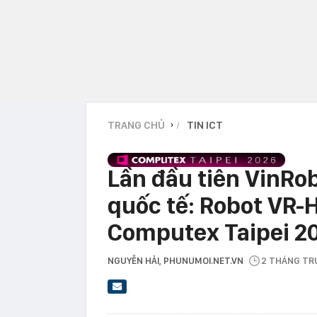
TRANG CHỦ
TIN ICT
›
Lần đầu tiên VinRob
quốc tế: Robot VR-H
Computex Taipei 2
NGUYỄN HẢI
, PHUNUMOI.NET.VN
2 THÁNG T