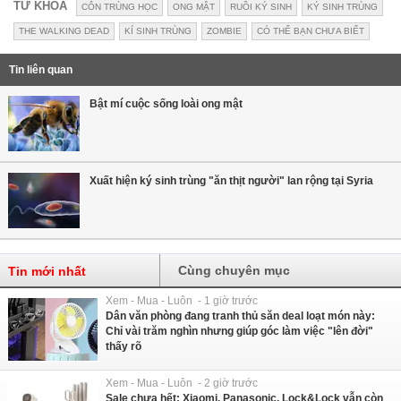
TỪ KHÓA
CÔN TRÙNG HỌC
ONG MẬT
RUỒI KÝ SINH
KÝ SINH TRÙNG
THE WALKING DEAD
KÍ SINH TRÙNG
ZOMBIE
CÓ THỂ BẠN CHƯA BIẾT
Tin liên quan
Bật mí cuộc sống loài ong mật
Xuất hiện ký sinh trùng "ăn thịt người" lan rộng tại Syria
Cùng chuyên mục
Tin mới nhất
Xem - Mua - Luôn - 1 giờ trước
Dân văn phòng đang tranh thủ săn deal loạt món này:
Chỉ vài trăm nghìn nhưng giúp góc làm việc "lên đời"
thấy rõ
Xem - Mua - Luôn - 2 giờ trước
Sale chưa hết: Xiaomi, Panasonic, Lock&Lock vẫn còn