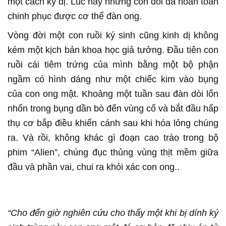
một cách kỳ dị. Lúc này những con dòi đã hoàn toàn
chinh phục được cơ thể đàn ong.
Vòng đời một con ruồi ký sinh cũng kinh dị không
kém một kịch bản khoa học giả tưởng. Đầu tiên con
ruồi cái tiêm trứng của mình bằng một bộ phận
ngầm có hình dáng như một chiếc kim vào bụng
của con ong mật. Khoảng một tuần sau đàn dòi lổn
nhổn trong bụng dần bò đến vùng cổ và bắt đầu hấp
thụ cơ bắp điều khiển cánh sau khi hóa lỏng chúng
ra. Và rồi, không khác gì đoạn cao trào trong bộ
phim “Alien”, chúng đục thủng vùng thịt mềm giữa
đầu và phần vai, chui ra khỏi xác con ong..
“Cho đến giờ nghiên cứu cho thấy một khi bị dính ký