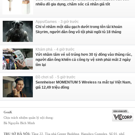
nhiều đồ gia dụng, chăm sóc cá nhân giá tốt
Apps/Games - 3 giờ trước
Chỉ vì nhầm một dấu gạch dưới trong tên tài khoản
Skyrim, người đàn ông vô tội phải ngồi tù 18 tháng
Khám phá - 4 giờ trước
Vứt nhầm tấm vé số trúng hơn 30 tỷ đồng vào thùng rác,
người đàn ông khiến cả công ty vệ sinh phải mất 2 ngày
tìm lại
Đồ chơi số - 5 giờ trước
Sennheiser MOMENTUM 5 Wireless ra mắt tại Việt Nam,
giá 12,49 triệu đồng
GenK
Chịu trách nhiệm quản lý nội dung:
Bà Nguyễn Bích Minh
TRỤ SỞ HÀ NỘI:
Tầng 22, Tòa nhà Center Building, Hapulico Complex, Số 01, phố