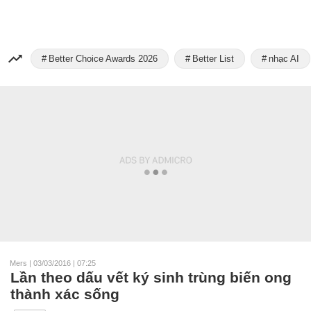
Better Choice Awards 2026
Better List
nhạc AI
Mers
|
03/03/2016 | 07:25
Lần theo dấu vết ký sinh trùng biến ong
thành xác sống