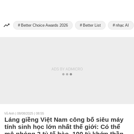
Better Choice Awards 2026
Better List
nhạc AI
Vũ Anh
|
08/08/2025 | 08:55
Láng giềng Việt Nam công bố siêu máy
tính sinh học lớn nhất thế giới: Có thể
mô phỏng 2 tỷ tế bào, 100 tỷ khớp thần