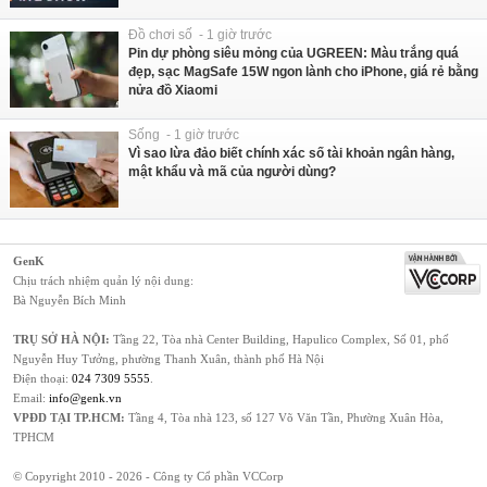
Đồ chơi số - 1 giờ trước
Pin dự phòng siêu mỏng của UGREEN: Màu trắng quá
đẹp, sạc MagSafe 15W ngon lành cho iPhone, giá rẻ bằng
nửa đồ Xiaomi
Sống - 1 giờ trước
Vì sao lừa đảo biết chính xác số tài khoản ngân hàng,
mật khẩu và mã của người dùng?
GenK
Chịu trách nhiệm quản lý nội dung:
Bà Nguyễn Bích Minh
TRỤ SỞ HÀ NỘI:
Tầng 22, Tòa nhà Center Building, Hapulico Complex, Số 01, phố
Nguyễn Huy Tưởng, phường Thanh Xuân, thành phố Hà Nội
Điện thoại:
024 7309 5555
.
Email:
info@genk.vn
VPĐD TẠI TP.HCM:
Tầng 4, Tòa nhà 123, số 127 Võ Văn Tần, Phường Xuân Hòa,
TPHCM
© Copyright 2010 - 2026 - Công ty Cổ phần VCCorp