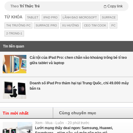
Theo
Trí Thức Trẻ
Copy link
TỪ KHÓA
TABLET
IPAD PRO
LÃNH ĐẠO MICROSOFT
SURFACE
THỊ TRƯỜNG PC
SURFACE PRO
XU HƯỚNG
CEO TIM COOK
PC
2-TRONG-1
Tin liên quan
Cái tội của iPad Pro: chen chân vào khoảng trống bé tí teo
giữa tablet và laptop
Doanh số iPad Pro thảm hại tại Trung Quốc, chỉ 49.000 máy
bán ra
Cùng chuyên mục
Tin mới nhất
Xem - Mua - Luôn - 20 phút trước
Lướt mạng thấy deal ngon: Samsung, Huawei,
Soundcore... giảm sâu, có món gần nửa giá