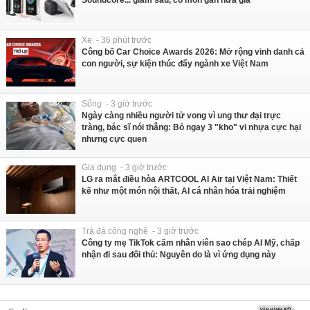
Xe - 36 phút trước
Công bố Car Choice Awards 2026: Mở rộng vinh danh cả
con người, sự kiện thúc đẩy ngành xe Việt Nam
Sống - 3 giờ trước
Ngày càng nhiều người tử vong vì ung thư đại trực
tràng, bác sĩ nói thẳng: Bỏ ngay 3 "kho" vi nhựa cực hại
nhưng cực quen
Gia dụng - 3 giờ trước
LG ra mắt điều hòa ARTCOOL AI Air tại Việt Nam: Thiết
kế như một món nội thất, AI cá nhân hóa trải nghiệm
Trà đá công nghệ - 3 giờ trước
Công ty mẹ TikTok cấm nhân viên sao chép AI Mỹ, chấp
nhận đi sau đối thủ: Nguyên do là vì ứng dụng này