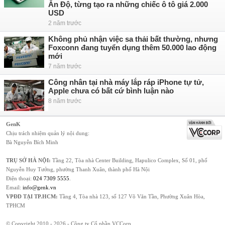
Ấn Độ, từng tạo ra những chiếc ô tô giá 2.000
USD
2 năm trước
Không phủ nhận việc sa thải bất thường, nhưng
Foxconn đang tuyển dụng thêm 50.000 lao động
mới
7 năm trước
Công nhân tại nhà máy lắp ráp iPhone tự tử,
Apple chưa có bất cứ bình luận nào
8 năm trước
GenK
Chịu trách nhiệm quản lý nội dung:
Bà Nguyễn Bích Minh
TRỤ SỞ HÀ NỘI:
Tầng 22, Tòa nhà Center Building, Hapulico Complex, Số 01, phố
Nguyễn Huy Tưởng, phường Thanh Xuân, thành phố Hà Nội
Điện thoại:
024 7309 5555
.
Email:
info@genk.vn
VPĐD TẠI TP.HCM:
Tầng 4, Tòa nhà 123, số 127 Võ Văn Tần, Phường Xuân Hòa,
TPHCM
© Copyright 2010 - 2026 - Công ty Cổ phần VCCorp