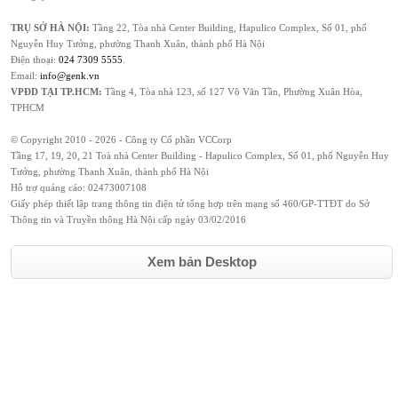
TRỤ SỞ HÀ NỘI:
Tầng 22, Tòa nhà Center Building, Hapulico Complex, Số 01, phố
Nguyễn Huy Tưởng, phường Thanh Xuân, thành phố Hà Nội
Điện thoại:
024 7309 5555
.
Email:
info@genk.vn
VPĐD TẠI TP.HCM:
Tầng 4, Tòa nhà 123, số 127 Võ Văn Tần, Phường Xuân Hòa,
TPHCM
© Copyright 2010 - 2026 - Công ty Cổ phần VCCorp
Tầng 17, 19, 20, 21 Toà nhà Center Building - Hapulico Complex, Số 01, phố Nguyễn Huy
Tưởng, phường Thanh Xuân, thành phố Hà Nội
Hỗ trợ quảng cáo:
02473007108
Giấy phép thiết lập trang thông tin điện tử tổng hợp trên mạng số 460/GP-TTĐT do Sở
Thông tin và Truyền thông Hà Nội cấp ngày 03/02/2016
Xem bản Desktop