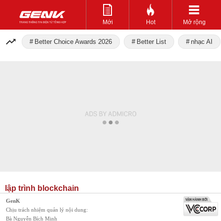
Mới
Hot
Mở rộng
Better Choice Awards 2026
Better List
nhạc AI
lập trình blockchain
GenK
Chịu trách nhiệm quản lý nội dung:
Bà Nguyễn Bích Minh