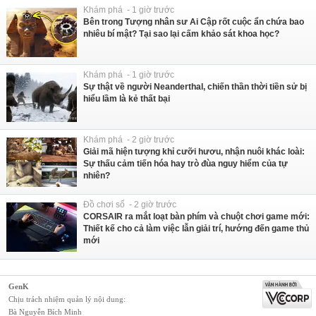
Khám phá - 1 giờ trước
Bên trong Tượng nhân sư Ai Cập rốt cuộc ẩn chứa bao
nhiêu bí mật? Tại sao lại cấm khảo sát khoa học?
Khám phá - 1 giờ trước
Sự thật về người Neanderthal, chiến thần thời tiền sử bị
hiểu lầm là kẻ thất bại
Khám phá - 2 giờ trước
Giải mã hiện tượng khỉ cưỡi hươu, nhận nuôi khác loài:
Sự thấu cảm tiến hóa hay trò đùa nguy hiểm của tự
nhiên?
Đồ chơi số - 2 giờ trước
CORSAIR ra mắt loạt bàn phím và chuột chơi game mới:
Thiết kế cho cả làm việc lẫn giải trí, hướng đến game thủ
mới
GenK
Chịu trách nhiệm quản lý nội dung:
Bà Nguyễn Bích Minh