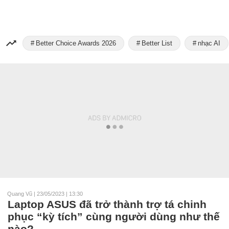
Better Choice Awards 2026
Better List
nhạc AI
Quang Vũ
|
23/05/2023 | 13:30
Laptop ASUS đã trở thành trợ tá chinh
phục “kỳ tích” cùng người dùng như thế
nào?