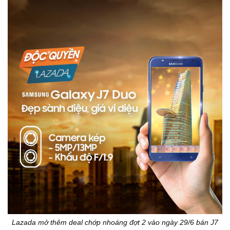
Lazada mở thêm deal chớp nhoáng đợt 2 vào ngày 29/6 bán J7