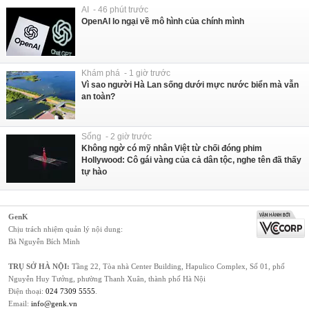
AI - 46 phút trước
OpenAI lo ngại về mô hình của chính mình
Khám phá - 1 giờ trước
Vì sao người Hà Lan sống dưới mực nước biển mà vẫn
an toàn?
Sống - 2 giờ trước
Không ngờ có mỹ nhân Việt từ chối đóng phim
Hollywood: Cô gái vàng của cả dân tộc, nghe tên đã thấy
tự hào
GenK
Chịu trách nhiệm quản lý nội dung:
Bà Nguyễn Bích Minh
TRỤ SỞ HÀ NỘI:
Tầng 22, Tòa nhà Center Building, Hapulico Complex, Số 01, phố
Nguyễn Huy Tưởng, phường Thanh Xuân, thành phố Hà Nội
Điện thoại:
024 7309 5555
.
Email:
info@genk.vn