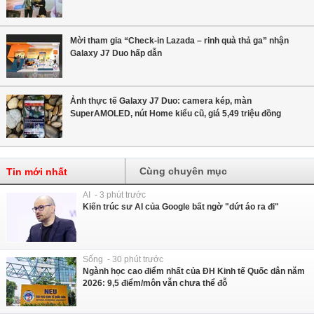
Mời tham gia “Check-in Lazada – rinh quà thả ga” nhận
Galaxy J7 Duo hấp dẫn
Ảnh thực tế Galaxy J7 Duo: camera kép, màn
SuperAMOLED, nút Home kiểu cũ, giá 5,49 triệu đồng
Cùng chuyên mục
Tin mới nhất
AI - 3 phút trước
Kiến trúc sư AI của Google bất ngờ "dứt áo ra đi"
Sống - 30 phút trước
Ngành học cao điểm nhất của ĐH Kinh tế Quốc dân năm
2026: 9,5 điểm/môn vẫn chưa thể đỗ