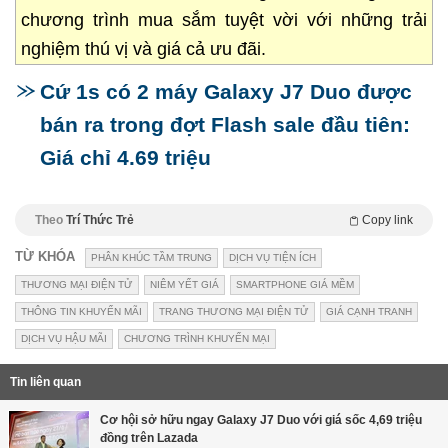
chương trình mua sắm tuyệt vời với những trải
nghiệm thú vị và giá cả ưu đãi.
Cứ 1s có 2 máy Galaxy J7 Duo được
bán ra trong đợt Flash sale đầu tiên:
Giá chỉ 4.69 triệu
Theo
Trí Thức Trẻ
Copy link
TỪ KHÓA
PHÂN KHÚC TẦM TRUNG
DỊCH VỤ TIỆN ÍCH
THƯƠNG MẠI ĐIỆN TỬ
NIÊM YẾT GIÁ
SMARTPHONE GIÁ MỀM
THÔNG TIN KHUYẾN MÃI
TRANG THƯƠNG MẠI ĐIỆN TỬ
GIÁ CẠNH TRANH
DỊCH VỤ HẬU MÃI
CHƯƠNG TRÌNH KHUYẾN MẠI
Tin liên quan
Cơ hội sở hữu ngay Galaxy J7 Duo với giá sốc 4,69 triệu
đồng trên Lazada