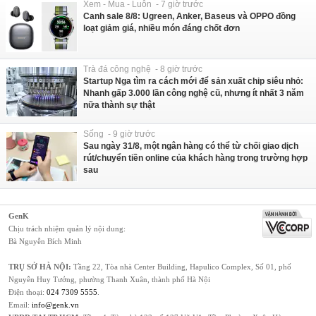
Xem - Mua - Luôn - 7 giờ trước
Canh sale 8/8: Ugreen, Anker, Baseus và OPPO đồng
loạt giảm giá, nhiều món đáng chốt đơn
Trà đá công nghệ - 8 giờ trước
Startup Nga tìm ra cách mới để sản xuất chip siêu nhỏ:
Nhanh gấp 3.000 lần công nghệ cũ, nhưng ít nhất 3 năm
nữa thành sự thật
Sống - 9 giờ trước
Sau ngày 31/8, một ngân hàng có thể từ chối giao dịch
rút/chuyển tiền online của khách hàng trong trường hợp
sau
GenK
Chịu trách nhiệm quản lý nội dung:
Bà Nguyễn Bích Minh
TRỤ SỞ HÀ NỘI:
Tầng 22, Tòa nhà Center Building, Hapulico Complex, Số 01, phố
Nguyễn Huy Tưởng, phường Thanh Xuân, thành phố Hà Nội
Điện thoại:
024 7309 5555
.
Email:
info@genk.vn