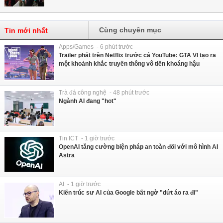
Cùng chuyên mục
Tin mới nhất
Apps/Games - 6 phút trước
Trailer phát trên Netflix trước cả YouTube: GTA VI tạo ra
một khoảnh khắc truyền thông vô tiền khoáng hậu
Trà đá công nghệ - 48 phút trước
Ngành AI đang "hot"
Tin ICT - 1 giờ trước
OpenAI tăng cường biện pháp an toàn đối với mô hình AI
Astra
AI - 1 giờ trước
Kiến trúc sư AI của Google bất ngờ "dứt áo ra đi"