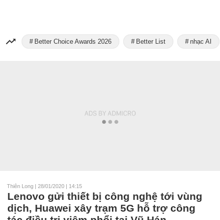
Better Choice Awards 2026
Better List
nhạc AI
Thiên Long
|
28/01/2020 | 14:15
Lenovo gửi thiết bị công nghệ tới vùng
dịch, Huawei xây trạm 5G hỗ trợ công
tác điều trị viêm phổi tại Vũ Hán