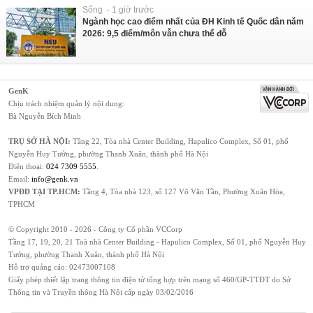
Sống - 1 giờ trước
Ngành học cao điểm nhất của ĐH Kinh tế Quốc dân năm
2026: 9,5 điểm/môn vẫn chưa thể đỗ
GenK
Chịu trách nhiệm quản lý nội dung:
Bà Nguyễn Bích Minh
TRỤ SỞ HÀ NỘI:
Tầng 22, Tòa nhà Center Building, Hapulico Complex, Số 01, phố
Nguyễn Huy Tưởng, phường Thanh Xuân, thành phố Hà Nội
Điện thoại:
024 7309 5555
.
Email:
info@genk.vn
VPĐD TẠI TP.HCM:
Tầng 4, Tòa nhà 123, số 127 Võ Văn Tần, Phường Xuân Hòa,
TPHCM
© Copyright 2010 - 2026 - Công ty Cổ phần VCCorp
Tầng 17, 19, 20, 21 Toà nhà Center Building - Hapulico Complex, Số 01, phố Nguyễn Huy
Tưởng, phường Thanh Xuân, thành phố Hà Nội
Hỗ trợ quảng cáo:
02473007108
Giấy phép thiết lập trang thông tin điện tử tổng hợp trên mạng số 460/GP-TTĐT do Sở
Thông tin và Truyền thông Hà Nội cấp ngày 03/02/2016