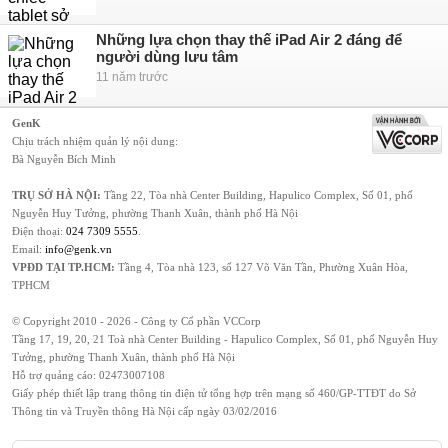
Những lựa chọn thay thế iPad Air 2 đáng để
người dùng lưu tâm
11 năm trước
GenK
Chịu trách nhiệm quản lý nội dung:
Bà Nguyễn Bích Minh
TRỤ SỞ HÀ NỘI:
Tầng 22, Tòa nhà Center Building, Hapulico Complex, Số 01, phố
Nguyễn Huy Tưởng, phường Thanh Xuân, thành phố Hà Nội
Điện thoại:
024 7309 5555
.
Email:
info@genk.vn
VPĐD TẠI TP.HCM:
Tầng 4, Tòa nhà 123, số 127 Võ Văn Tần, Phường Xuân Hòa,
TPHCM
© Copyright 2010 - 2026 - Công ty Cổ phần VCCorp
Tầng 17, 19, 20, 21 Toà nhà Center Building - Hapulico Complex, Số 01, phố Nguyễn Huy
Tưởng, phường Thanh Xuân, thành phố Hà Nội
Hỗ trợ quảng cáo:
02473007108
Giấy phép thiết lập trang thông tin điện tử tổng hợp trên mạng số 460/GP-TTĐT do Sở
Thông tin và Truyền thông Hà Nội cấp ngày 03/02/2016