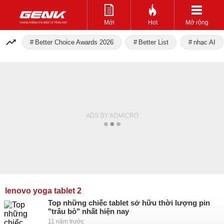
Mới
Hot
Mở rộng
Better Choice Awards 2026
Better List
nhạc AI
lenovo yoga tablet 2
Top những chiếc tablet sở hữu thời lượng pin
"trâu bò" nhất hiện nay
11 năm trước