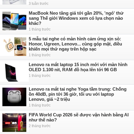
3 tuần trước
MacBook Neo tăng giá tới gần 20%, 'ngó' thử
sang Thế giới Windows xem có lựa chọn nào
khác?
1 tháng trước
5 mẫu tai nghe có màn hình cảm ứng xịn sò:
Honor, Ugreen, Lenovo... cùng góp mặt, điều
khiển mọi thứ ngay trên hộp sạc
1 tháng trước
Lenovo ra mắt laptop 15 inch mới với màn hình
OLED 1.100 nit, RAM đồ họa lên tới 96 GB
1 tháng trước
Lenovo ra mắt tai nghe Yoga tầm trung: Chống
ồn 40dB, pin tới 36 giờ, tối ưu với laptop
Lenovo, giá ~2 triệu
1 tháng trước
FIFA World Cup 2026 sẽ được vận hành bằng AI
như thế nào?
2 tháng trước