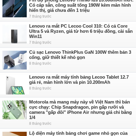
Có cáp sẵn, công suất tổng 190W kèm màn hình
hiển thị, giá chưa đến 1 triệu
7 tháng trước
Lenovo ra mắt PC Lecoo Cool 310: Có cả Core
Ultra 5 và Ryzen, giá từ hơn 6 triệu đồng, cài sẵn
Win11
7 tháng trước
Củ sạc Lenovo ThinkPlus GaN 100W thêm bản 3
cổng, giữ thiết kế nhỏ gọn
8 tháng trước
Lenovo ra mắt máy tính bảng Lecoo Tablet 12.7
giá rẻ, màn hình lớn và pin 10.200mAh
8 tháng trước
Motorola mà mang máy này về Việt Nam thì bán
cực chạy: Chip Snapdragon, pin gấp rưỡi và
camera "gấp đôi" iPhone Air nhưng giá chỉ bằng
1/4
8 tháng trước
Lộ diện máy tính bảng chơi game nhỏ gọn của