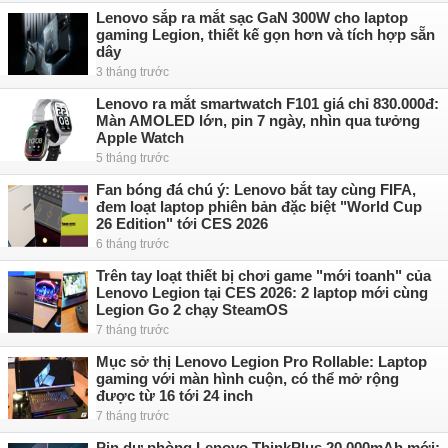
Lenovo sắp ra mắt sạc GaN 300W cho laptop
gaming Legion, thiết kế gọn hơn và tích hợp sẵn
dây
3 tháng trước
Lenovo ra mắt smartwatch F101 giá chỉ 830.000đ:
Màn AMOLED lớn, pin 7 ngày, nhìn qua tưởng
Apple Watch
5 tháng trước
Fan bóng đá chú ý: Lenovo bắt tay cùng FIFA,
đem loạt laptop phiên bản đặc biệt "World Cup
26 Edition" tới CES 2026
6 tháng trước
Trên tay loạt thiết bị chơi game "mới toanh" của
Lenovo Legion tại CES 2026: 2 laptop mới cùng
Legion Go 2 chạy SteamOS
7 tháng trước
Mục sở thị Lenovo Legion Pro Rollable: Laptop
gaming với màn hình cuộn, có thể mở rộng
được từ 16 tới 24 inch
7 tháng trước
Pin dự phòng Lenovo ThinkPlus 20.000mAh mới: