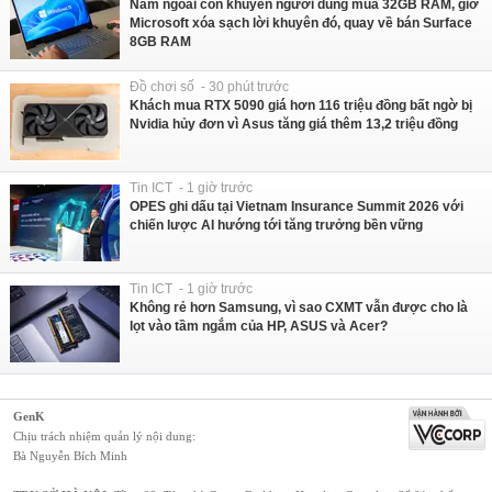
Năm ngoái còn khuyên người dùng mua 32GB RAM, giờ
Microsoft xóa sạch lời khuyên đó, quay về bán Surface
8GB RAM
Đồ chơi số - 30 phút trước
Khách mua RTX 5090 giá hơn 116 triệu đồng bất ngờ bị
Nvidia hủy đơn vì Asus tăng giá thêm 13,2 triệu đồng
Tin ICT - 1 giờ trước
OPES ghi dấu tại Vietnam Insurance Summit 2026 với
chiến lược AI hướng tới tăng trưởng bền vững
Tin ICT - 1 giờ trước
Không rẻ hơn Samsung, vì sao CXMT vẫn được cho là
lọt vào tầm ngắm của HP, ASUS và Acer?
GenK
Chịu trách nhiệm quản lý nội dung:
Bà Nguyễn Bích Minh