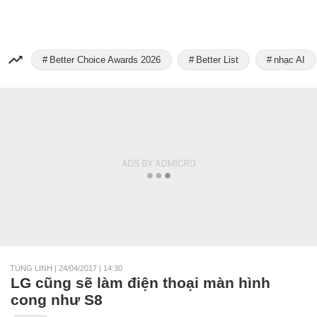
Better Choice Awards 2026
Better List
nhạc AI
TÙNG LINH
|
24/04/2017 | 14:30
LG cũng sẽ làm điện thoại màn hình
cong như S8