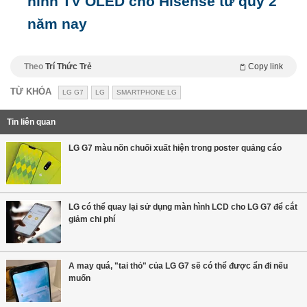
hình TV OLED cho Hisense từ quý 2
năm nay
Theo
Trí Thức Trẻ
Copy link
TỪ KHÓA
LG G7
LG
SMARTPHONE LG
Tin liên quan
LG G7 màu nõn chuối xuất hiện trong poster quảng cáo
LG có thể quay lại sử dụng màn hình LCD cho LG G7 để cắt
giảm chi phí
A may quá, "tai thỏ" của LG G7 sẽ có thể được ẩn đi nếu
muốn