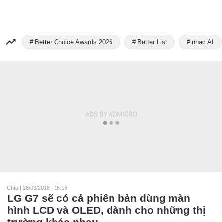
Better Choice Awards 2026
Better List
nhạc AI
Chíp
|
28/03/2018 | 15:16
LG G7 sẽ có cả phiên bản dùng màn
hình LCD và OLED, dành cho những thị
trường khác nhau