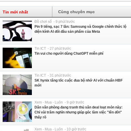
Cùng chuyên mục
Tin mới nhất
Đồ chơi số - 9 phút trước
Pin 9 tiếng, sạc 7 lần: Samsung và Google chính thức lộ
diện kính AI đối đầu sản phẩm của Meta
Tin ICT - 27 phút trước
Tin vui cho người dùng ChatGPT miễn phí
Tin ICT - 31 phút trước
SK hynix tăng tốc cuộc đua bộ nhớ AI với chuẩn HBF
mới
Xem - Mua - Luôn - 9 giờ trước
Dân văn phòng đang tranh thủ săn deal loạt món này:
Chỉ vài trăm nghìn nhưng giúp góc làm việc "lên đời"
thấy rõ
Xem - Mua - Luôn - 10 giờ trước