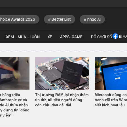
Choice Awards 2026
Better List
nhạc AI
XEM - MUA - LUÔN
XE
APPS-GAME
ĐỒ CHƠI SỐ
BÍ M
ừ hàng triệu
Thị trường RAM lại nhận thêm
Microsoft dùng co
Anthropic xé và
tin dữ, túi tiền người dùng
tranh cãi trên Wi
ude AI thừa nhận
còn chịu đau dài dài
siết kích hoạt lậu
y dựng từ "đống
ư viện"