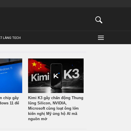
ẬT LÀNG TECH
n chip gây
Kimi K3 gây chấn động Thung
ndows 11 để
lũng Silicon, NVIDIA,
Microsoft cùng loạt ông lớn
kiến nghị Mỹ ủng hộ AI mã
nguồn mở