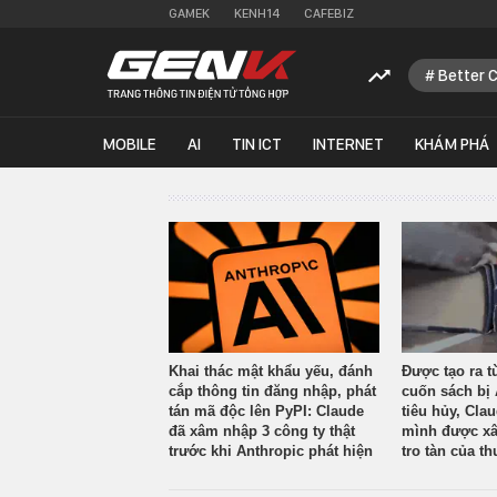
GAMEK
KENH14
CAFEBIZ
Better 
MOBILE
AI
TIN ICT
INTERNET
KHÁM PHÁ
Khai thác mật khẩu yếu, đánh
Được tạo ra t
cắp thông tin đăng nhập, phát
cuốn sách bị 
tán mã độc lên PyPI: Claude
tiêu hủy, Cla
đã xâm nhập 3 công ty thật
mình được xâ
trước khi Anthropic phát hiện
tro tàn của th