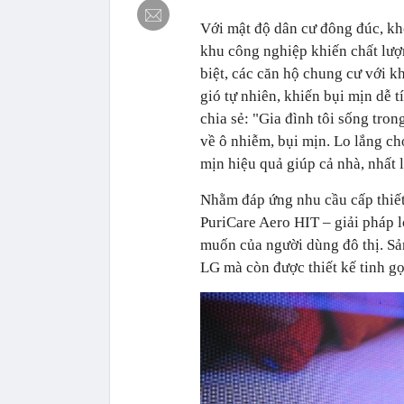
Với mật độ dân cư đông đúc, khó
khu công nghiệp khiến chất lượ
biệt, các căn hộ chung cư với 
gió tự nhiên, khiến bụi mịn dễ 
chia sẻ: "Gia đình tôi sống tro
về ô nhiễm, bụi mịn. Lo lắng cho
mịn hiệu quả giúp cả nhà, nhất 
Nhằm đáp ứng nhu cầu cấp thiết
PuriCare Aero HIT – giải pháp l
muốn của người dùng đô thị. Sản
LG mà còn được thiết kế tinh g