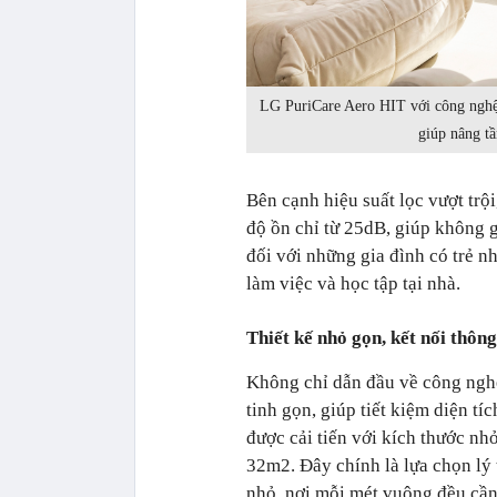
LG PuriCare Aero HIT với công nghệ 
giúp nâng tầ
Bên cạnh hiệu suất lọc vượt trộ
độ ồn chỉ từ 25dB, giúp không g
đối với những gia đình có trẻ n
làm việc và học tập tại nhà.
Thiết kế nhỏ gọn, kết nối thôn
Không chỉ dẫn đầu về công nghệ
tinh gọn, giúp tiết kiệm diện tí
được cải tiến với kích thước nh
32m2. Đây chính là lựa chọn lý
nhỏ, nơi mỗi mét vuông đều cần