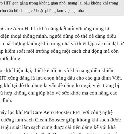
o HIT gọn gàng trong không gian nhỏ, mang lại bầu không khí trong
 cho căn hộ chung cư hoặc phòng làm việc tại nhà.
iCare Aero HIT là khả năng kết nối với ứng dụng LG
n điện thoại thông minh, người dùng có thể dễ dàng điều
 chất lượng không khí trong nhà và thiết lập các cài đặt từ
úp kiểm soát môi trường sống một cách chủ động mà còn
người dùng.
c khí hiện đại, thiết kế tối ưu và khả năng điều khiển
IT xứng đáng là lựa chọn hàng đầu cho các gia đình Việt.
khí tại đô thị đang là vấn đề đáng lo ngại, việc trang bị
hù hợp không chỉ giúp bảo vệ sức khỏe mà còn nâng cao
 đình.
máy lọc khí PuriCare Aero Booster PET với công nghệ
g cường làm sạch Clean Booster giúp không khí sạch được
. Hiệu suất làm sạch cũng được cải tiến đáng kể với khả