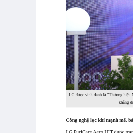
LG được vinh danh là "Thương hiệu Má
khẳng đị
Công nghệ lọc khí mạnh mẽ, bảo
LG PuriCare Aero HIT được tran