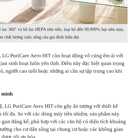
lọc 360° và bộ lọc HEPA tiên tiến, loại bỏ đến 99,999% bụi siêu mịn,
m chất lượng cuộc sống của gia đình hiện đại.
i, LG PuriCare Aero HIT còn hoạt động vô cùng êm ái với
ian sinh hoạt luôn yên tĩnh. Điều này đặc biệt quan trọng
hỏ, người cao tuổi hoặc những ai cần sự tập trung cao khi
g minh
, LG PuriCare Aero HIT còn gây ấn tượng với thiết kế
ch tối đa. So với các dòng máy tiền nhiệm, sản phẩm này
ỏ gọn đáng kể, phù hợp với các căn hộ có diện tích khoảng
 tưởng cho cư dân sống tại chung cư hoặc các không gian
 được tối ưu hóa.