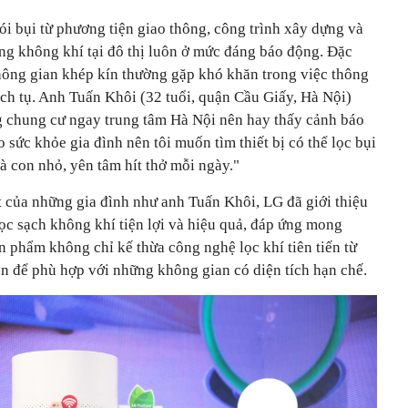
i bụi từ phương tiện giao thông, công trình xây dựng và
ng không khí tại đô thị luôn ở mức đáng báo động. Đặc
không gian khép kín thường gặp khó khăn trong việc thông
tích tụ. Anh Tuấn Khôi (32 tuổi, quận Cầu Giấy, Hà Nội)
ng chung cư ngay trung tâm Hà Nội nên hay thấy cảnh báo
 sức khỏe gia đình nên tôi muốn tìm thiết bị có thể lọc bụi
là con nhỏ, yên tâm hít thở mỗi ngày."
 của những gia đình như anh Tuấn Khôi, LG đã giới thiệu
ọc sạch không khí tiện lợi và hiệu quả, đáp ứng mong
 phẩm không chỉ kế thừa công nghệ lọc khí tiên tiến từ
ọn để phù hợp với những không gian có diện tích hạn chế.