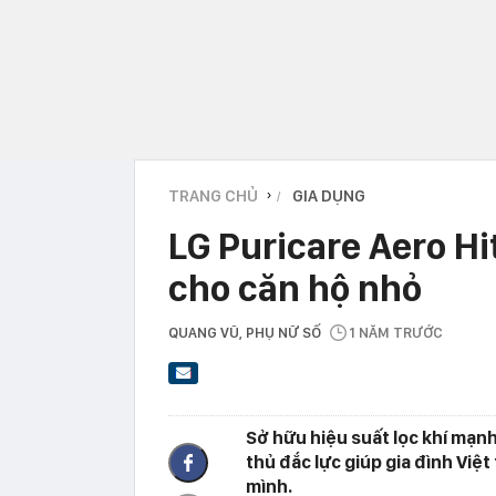
TRANG CHỦ
GIA DỤNG
›
LG Puricare Aero Hit
cho căn hộ nhỏ
QUANG VŨ
, PHỤ NỮ SỐ
1 NĂM TRƯỚC
Sở hữu hiệu suất lọc khí mạnh
thủ đắc lực giúp gia đình Việ
mình.