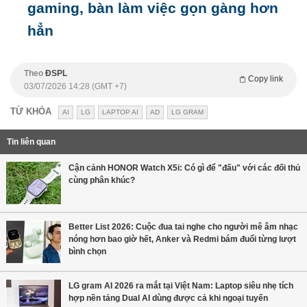
gaming, bàn làm việc gọn gàng hơn
hẳn
Theo
ĐSPL
Copy link
03/07/2026 14:28 (GMT +7)
TỪ KHÓA
AI
LG
LAPTOP AI
AD
LG GRAM
Tin liên quan
Cận cảnh HONOR Watch X5i: Có gì để "đấu" với các đối thủ
cùng phân khúc?
Better List 2026: Cuộc đua tai nghe cho người mê âm nhạc
nóng hơn bao giờ hết, Anker và Redmi bám đuổi từng lượt
bình chọn
LG gram AI 2026 ra mắt tại Việt Nam: Laptop siêu nhẹ tích
hợp nền tảng Dual AI dùng được cả khi ngoại tuyến