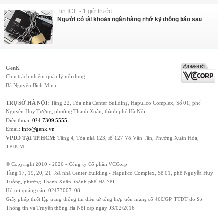
Tin ICT - 1 giờ trước
Người có tài khoản ngân hàng nhớ kỹ thông báo sau
GenK
Chịu trách nhiệm quản lý nội dung:
Bà Nguyễn Bích Minh
TRỤ SỞ HÀ NỘI:
Tầng 22, Tòa nhà Center Building, Hapulico Complex, Số 01, phố
Nguyễn Huy Tưởng, phường Thanh Xuân, thành phố Hà Nội
Điện thoại:
024 7309 5555
.
Email:
info@genk.vn
VPĐD TẠI TP.HCM:
Tầng 4, Tòa nhà 123, số 127 Võ Văn Tần, Phường Xuân Hòa,
TPHCM
© Copyright 2010 - 2026 - Công ty Cổ phần VCCorp
Tầng 17, 19, 20, 21 Toà nhà Center Building - Hapulico Complex, Số 01, phố Nguyễn Huy
Tưởng, phường Thanh Xuân, thành phố Hà Nội
Hỗ trợ quảng cáo:
02473007108
Giấy phép thiết lập trang thông tin điện tử tổng hợp trên mạng số 460/GP-TTĐT do Sở
Thông tin và Truyền thông Hà Nội cấp ngày 03/02/2016