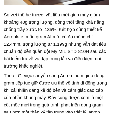
So với thế hệ trước, vật liệu mới giúp máy giảm
khoảng 40g trọng lượng, đồng thời tăng khả năng
chống trầy xước tới 135%. Kết hợp cùng thiết kế
Aeroplate, mẫu gram AI mới có độ mỏng chỉ
12,4mm, trọng lượng từ 1.199g nhưng vẫn đạt tiêu
chuẩn độ bền quân đội Mỹ MIL-STD-810H sau các
bài kiểm tra về va đập, rung lắc và điều kiện môi
trường khắc nghiệt.
Theo LG, việc chuyển sang Aerominum giúp dòng
gram tiếp tục giữ được ưu thế về tính di động trong
khi cải thiện đáng kể độ bền và cảm giác cao cấp
của phần khung máy. Đây cũng được xem là một
cột mốc mới trong quá trình phát triển dòng gram
sau hơn một thập kỷ tập trung vào triết lý laptop