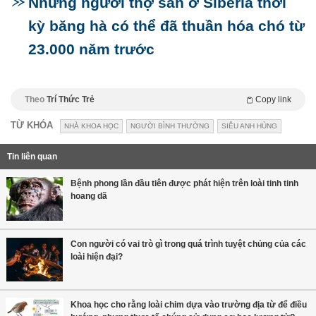
Những người thợ săn ở Siberia thời
kỳ băng hà có thể đã thuần hóa chó từ
23.000 năm trước
Theo
Trí Thức Trẻ
Copy link
TỪ KHÓA
NHÀ KHOA HỌC
NGƯỜI BÌNH THƯỜNG
SIÊU ANH HÙNG
Tin liên quan
Bệnh phong lần đầu tiên được phát hiện trên loài tinh tinh
hoang dã
Con người có vai trò gì trong quá trình tuyệt chủng của các
loài hiện đại?
Khoa học cho rằng loài chim dựa vào trường địa từ để điều