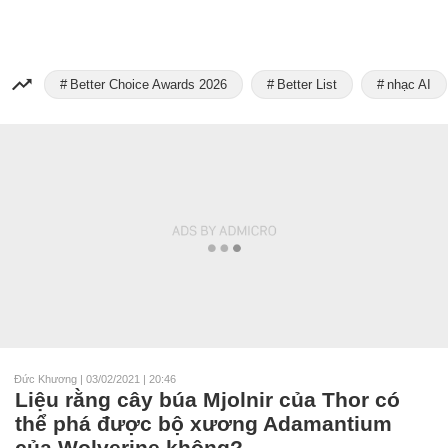
Better Choice Awards 2026
Better List
nhạc AI
Đức Khương
|
03/02/2021 | 20:46
Liệu rằng cây búa Mjolnir của Thor có
thể phá được bộ xương Adamantium
của Wolverine không?