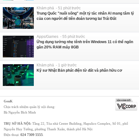
Khám phá - 51 phút trước
Trung Quốc "nuôi sống" một tỷ tác nhân AI mang tâm lý
của con người để tiên đoán tương lai Trái Đất
Apps/Games - 55 phút trước
Ứng dụng tưởng nhẹ tênh trên Windows 11 có thể ngốn
gần 20% RAM máy 8GB
Khám phá - 1 giờ trước
Kỹ sư Nhật Bản phát điện từ đất và phân hữu cơ
GenK
Chịu trách nhiệm quản lý nội dung:
Bà Nguyễn Bích Minh
TRỤ SỞ HÀ NỘI:
Tầng 22, Tòa nhà Center Building, Hapulico Complex, Số 01, phố
Nguyễn Huy Tưởng, phường Thanh Xuân, thành phố Hà Nội
Điện thoại:
024 7309 5555
.