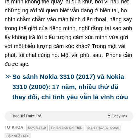
ra mình không thể quay lại quá khứ, bởi vì hầu hết
những người tôi quen biết vẫn đang ở hiện tại, họ
nhìn chằm chằm vào màn hình điện thoại, hăng say
trong thế giới của riêng mình, nghĩ rằng: tại sao anh
ấy không trả lời biểu tượng cảm xúc mình vừa gửi
với một biểu tượng cảm xúc khác? Trong một vài
phút, tôi chat cùng họ. Một vài phút sau, iPhone cần
được sạc.
So sánh Nokia 3310 (2017) và Nokia
3310 (2000): 17 năm, nhiều thứ đã
thay đổi, chỉ tình yêu vẫn là vĩnh cửu
Theo
Trí Thức Trẻ
Copy link
TỪ KHÓA
NOKIA 3310
PHIÊN BẢN CẢI TIẾN
ĐIỆN THOẠI DI ĐỘNG
CẬP NHẬT MỚI