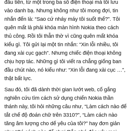
đầu tiên, từ một trong ba số điện thoại mà tôi lưu
vào danh bạ. Nhưng không như tôi mong đợi, tin
nhắn đến là: “Sao cứ nháy máy tôi suốt thế?”. Tôi
quên mất là phải khóa màn hình Nokia theo cách
thủ công. Rồi tôi thẫn thờ vì cũng quên mất khóa
kiểu gì. Tôi gửi lại một tin nhắn: “Xin lỗi nhiều, tôi
đang xài cục gạch”. Nhưng chiếc điện thoại không
chịu hợp tác. Những gì tôi viết ra chẳng giống ban
đầu chút nào, nó kiểu như: “Xin lỗi đang xài cục …”,
thật bất lực.
Sau đó, tôi đã dành thời gian lướt web, cố gắng
nghiên cứu tìm cách sử dụng chiến Nokia thần
thánh này, tôi hỏi những câu như, “Làm cách nào để
tắt chế độ đoán chữ trên 3310?”, “Làm cách nào
tăng âm lượng cho dế yêu của tôi?” hay đơn giản