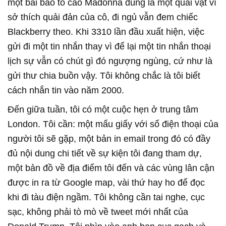
một bài báo tố cáo Madonna đúng là một quái vật vì
sở thích quải đản của cô, đi ngủ vẫn đem chiếc
Blackberry theo. Khi 3310 lần đầu xuất hiện, việc
gửi đi một tin nhắn thay vì để lại một tin nhắn thoại
lịch sự vẫn có chút gì đó ngượng ngùng, cứ như là
gửi thư chia buồn vậy. Tôi không chắc là tôi biết
cách nhắn tin vào năm 2000.
Đến giữa tuần, tôi có một cuộc hẹn ở trung tâm
London. Tôi cần: một mẩu giấy với số điện thoại của
người tôi sẽ gặp, một bản in email trong đó có đầy
đủ nội dung chi tiết về sự kiện tôi đang tham dự,
một bản đồ về địa điểm tôi đến và các vùng lân cận
được in ra từ Google map, vài thứ hay ho để đọc
khi đi tàu điện ngầm. Tôi không cần tai nghe, cục
sạc, không phải tò mò về tweet mới nhất của