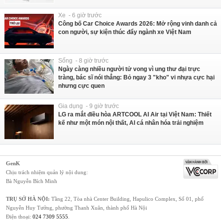
Xe - 6 giờ trước
Công bố Car Choice Awards 2026: Mở rộng vinh danh cả
con người, sự kiện thúc đẩy ngành xe Việt Nam
Sống - 8 giờ trước
Ngày càng nhiều người tử vong vì ung thư đại trực
tràng, bác sĩ nói thẳng: Bỏ ngay 3 "kho" vi nhựa cực hại
nhưng cực quen
Gia dụng - 9 giờ trước
LG ra mắt điều hòa ARTCOOL AI Air tại Việt Nam: Thiết
kế như một món nội thất, AI cá nhân hóa trải nghiệm
GenK
Chịu trách nhiệm quản lý nội dung:
Bà Nguyễn Bích Minh
TRỤ SỞ HÀ NỘI:
Tầng 22, Tòa nhà Center Building, Hapulico Complex, Số 01, phố
Nguyễn Huy Tưởng, phường Thanh Xuân, thành phố Hà Nội
Điện thoại:
024 7309 5555
.