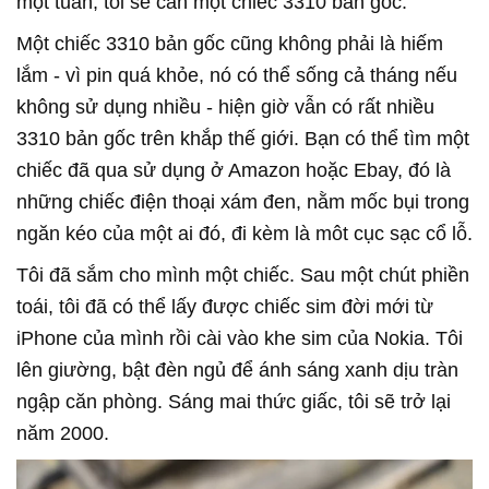
một tuần, tôi sẽ cần một chiếc 3310 bản gốc.
Một chiếc 3310 bản gốc cũng không phải là hiếm
lắm - vì pin quá khỏe, nó có thể sống cả tháng nếu
không sử dụng nhiều - hiện giờ vẫn có rất nhiều
3310 bản gốc trên khắp thế giới. Bạn có thể tìm một
chiếc đã qua sử dụng ở Amazon hoặc Ebay, đó là
những chiếc điện thoại xám đen, nằm mốc bụi trong
ngăn kéo của một ai đó, đi kèm là môt cục sạc cổ lỗ.
Tôi đã sắm cho mình một chiếc. Sau một chút phiền
toái, tôi đã có thể lấy được chiếc sim đời mới từ
iPhone của mình rồi cài vào khe sim của Nokia. Tôi
lên giường, bật đèn ngủ để ánh sáng xanh dịu tràn
ngập căn phòng. Sáng mai thức giấc, tôi sẽ trở lại
năm 2000.