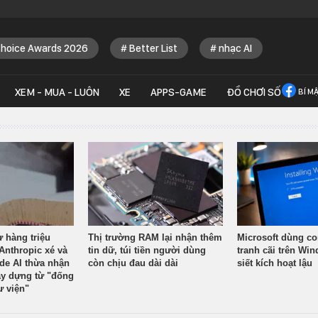
Choice Awards 2026
Better List
nhạc AI
XEM - MUA - LUÔN
XE
APPS-GAME
ĐỒ CHƠI SỐ
BÍ M
ừ hàng triệu
Thị trường RAM lại nhận thêm
Microsoft dùng co
Anthropic xé và
tin dữ, túi tiền người dùng
tranh cãi trên Wi
ude AI thừa nhận
còn chịu đau dài dài
siết kích hoạt lậu
y dựng từ "đống
ư viện"