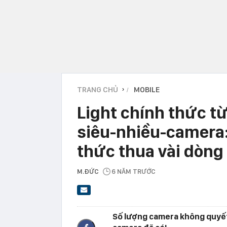
TRANG CHỦ
MOBILE
›
Light chính thức t
siêu-nhiều-camera
thức thua vài dòng
M.ĐỨC
6 NĂM TRƯỚC
Số lượng camera không quyết 