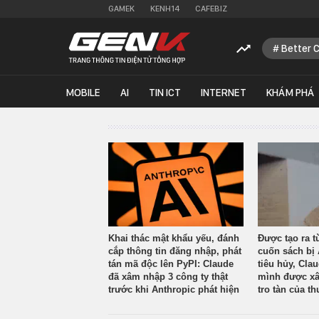
GAMEK
KENH14
CAFEBIZ
Better 
MOBILE
AI
TIN ICT
INTERNET
KHÁM PHÁ
Khai thác mật khẩu yếu, đánh
Được tạo ra t
cắp thông tin đăng nhập, phát
cuốn sách bị 
tán mã độc lên PyPI: Claude
tiêu hủy, Cla
đã xâm nhập 3 công ty thật
mình được xâ
trước khi Anthropic phát hiện
tro tàn của th