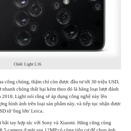
Chiếc Light L16
a công chúng, thậm chí còn được đầu tư tới 30 triệu USD,
 nhanh chóng thất bại kèm theo đó là hãng loạt lượt đánh
n 2018, Light nói rằng sẽ áp dụng công nghệ này lên
ng hình ảnh trên loại sản phẩm này, và tiếp tục nhận được
SD từ 'ông lớn' Leica.
đã bắt tay hợp tác với Sony và Xiaomi. Hãng cũng cùng
với 5 camera ở mặt sau 12MP có cùng tiêu cự để chụp ảnh