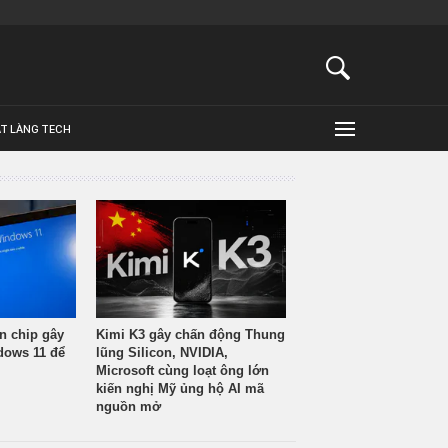
ẬT LÀNG TECH
n chip gây
Kimi K3 gây chấn động Thung
ndows 11 để
lũng Silicon, NVIDIA,
Microsoft cùng loạt ông lớn
kiến nghị Mỹ ủng hộ AI mã
nguồn mở