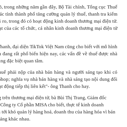
õ, trong những năm gần đây, Bộ Tài chính, Tổng cục Thuế
các tỉnh thành phố tăng cường quản lý thuế, thanh tra kiểm
i ro, trong đó có hoạt động kinh doanh thương mại điện tử.
phạt của các tố chức, cá nhân kinh doanh thương mại điện tử
anh, đại diện TikTok Việt Nam cũng cho biết với mô hình
ện đang rất phổ biến hiện nay, các vấn đề về thuế được nhà
ng đặc biệt quan tâm.
huế phải nộp của nhà bán hàng và người sáng tạo khi có
Shop; nghĩa vụ nhà bán hàng và nhà sáng tạo nội dung đối
t động tiếp thị liên kết"- ông Thanh cho hay.
 trên thương mại điện tử, bà Bùi Thị Trang, Giám đốc
 Công ty Cổ phần MISA cho biết, thực tế kinh doanh
 tới khó quản lý hàng hoá, doanh thu của hàng hóa vì bán
tảng khác nhau.