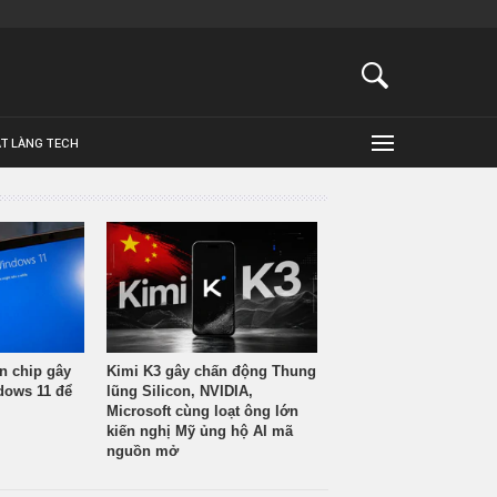
ẬT LÀNG TECH
n chip gây
Kimi K3 gây chấn động Thung
ndows 11 để
lũng Silicon, NVIDIA,
Microsoft cùng loạt ông lớn
kiến nghị Mỹ ủng hộ AI mã
nguồn mở