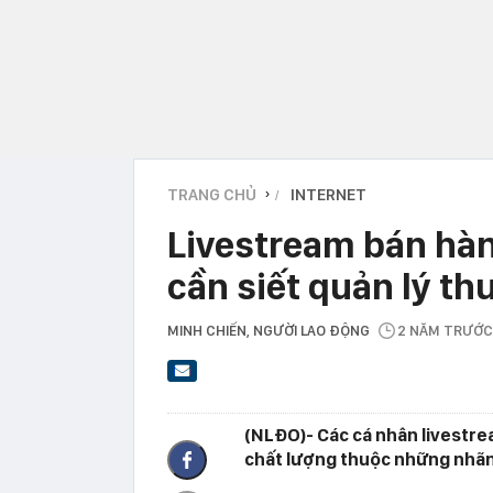
TRANG CHỦ
INTERNET
›
Livestream bán hàn
cần siết quản lý th
MINH CHIẾN
, NGƯỜI LAO ĐỘNG
2 NĂM TRƯỚC
(NLĐO)- Các cá nhân livestr
chất lượng thuộc những nhãn