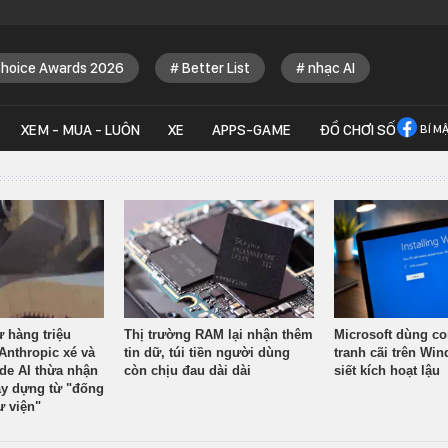
Choice Awards 2026
Better List
nhạc AI
XEM - MUA - LUÔN
XE
APPS-GAME
ĐỒ CHƠI SỐ
BÍ M
ừ hàng triệu
Thị trường RAM lại nhận thêm
Microsoft dùng co
Anthropic xé và
tin dữ, túi tiền người dùng
tranh cãi trên Wi
ude AI thừa nhận
còn chịu đau dài dài
siết kích hoạt lậu
y dựng từ "đống
ư viện"