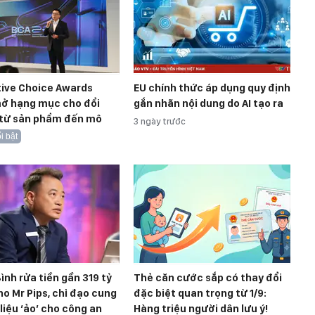
tive Choice Awards
EU chính thức áp dụng quy định
ở hạng mục cho đổi
gắn nhãn nội dung do AI tạo ra
 từ sản phẩm đến mô
3 ngày trước
i bật
ình rửa tiền gần 319 tỷ
Thẻ căn cước sắp có thay đổi
o Mr Pips, chỉ đạo cung
đặc biệt quan trọng từ 1/9:
 liệu ‘ảo’ cho công an
Hàng triệu người dân lưu ý!