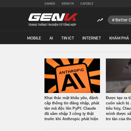
GAMEK
KENH14
CAFEBIZ
Better 
MOBILE
AI
TIN ICT
INTERNET
KHÁM PHÁ
Khai thác mật khẩu yếu, đánh
Được tạo ra t
cắp thông tin đăng nhập, phát
cuốn sách bị 
tán mã độc lên PyPI: Claude
tiêu hủy, Cla
đã xâm nhập 3 công ty thật
mình được xâ
trước khi Anthropic phát hiện
tro tàn của th