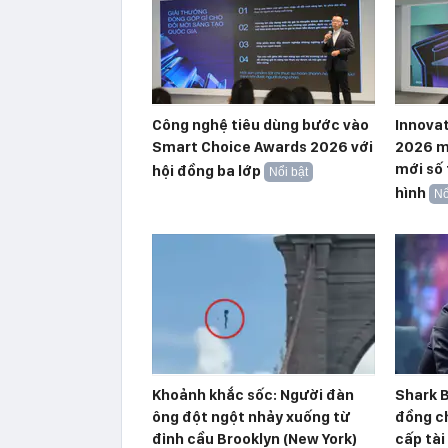
Công nghệ tiêu dùng bước vào
Innova
Smart Choice Awards 2026 với
2026 m
mới số
hội đồng ba lớp
Nổi bật
hình
Nổ
Khoảnh khắc sốc: Người đàn
Shark B
ông đột ngột nhảy xuống từ
đồng ch
đỉnh cầu Brooklyn (New York)
cấp tài