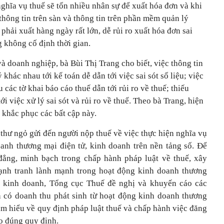
 nghĩa vụ thuế sẽ tốn nhiều nhân sự để xuất hóa đơn và khi
thông tin trên sàn và thông tin trên phần mềm quản lý
phải xuất hàng ngày rất lớn, dễ rủi ro xuất hóa đơn sai
g không cố định thời gian.
à doanh nghiệp, bà Bùi Thị Trang cho biết, việc thông tin
 khác nhau tới kế toán dễ dẫn tới việc sai sót số liệu; việc
u các tờ khai báo cáo thuế dẫn tới rủi ro về thuế; thiếu
ới việc xử lý sai sót và rủi ro về thuế. Theo bà Trang, hiện
 khắc phục các bất cập này.
thư ngỏ gửi đến người nộp thuế về việc thực hiện nghĩa vụ
anh thương mại điện tử, kinh doanh trên nền tảng số. Để
đẳng, minh bạch trong chấp hành pháp luật về thuế, xây
ạnh tranh lành mạnh trong hoạt động kinh doanh thương
nh kinh doanh, Tổng cục Thuế đề nghị và khuyến cáo các
n có doanh thu phát sinh từ hoạt động kinh doanh thương
tìm hiểu về quy định pháp luật thuế và chấp hành việc đăng
eo đúng quy định.