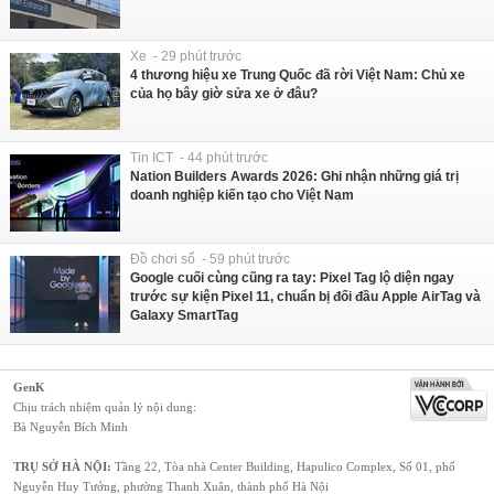
Xe - 29 phút trước
4 thương hiệu xe Trung Quốc đã rời Việt Nam: Chủ xe
của họ bây giờ sửa xe ở đâu?
Tin ICT - 44 phút trước
Nation Builders Awards 2026: Ghi nhận những giá trị
doanh nghiệp kiến tạo cho Việt Nam
Đồ chơi số - 59 phút trước
Google cuối cùng cũng ra tay: Pixel Tag lộ diện ngay
trước sự kiện Pixel 11, chuẩn bị đối đầu Apple AirTag và
Galaxy SmartTag
GenK
Chịu trách nhiệm quản lý nội dung:
Bà Nguyễn Bích Minh
TRỤ SỞ HÀ NỘI:
Tầng 22, Tòa nhà Center Building, Hapulico Complex, Số 01, phố
Nguyễn Huy Tưởng, phường Thanh Xuân, thành phố Hà Nội