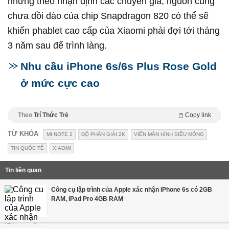
nhưng theo nhận định các chuyên gia, nguồn cung
chưa dồi dào của chip Snapdragon 820 có thể sẽ
khiến phablet cao cấp của Xiaomi phải đợi tới tháng
3 năm sau để trình làng.
Nhu cầu iPhone 6s/6s Plus Rose Gold
ở mức cực cao
Theo
Trí Thức Trẻ
Copy link
TỪ KHÓA
MI NOTE 2
ĐỘ PHÂN GIẢI 2K
VIỀN MÀN HÌNH SIÊU MỎNG
TIN QUỐC TẾ
XIAOMI
Tin liên quan
Công cụ lập trình của Apple xác nhận iPhone 6s có 2GB
RAM, iPad Pro 4GB RAM