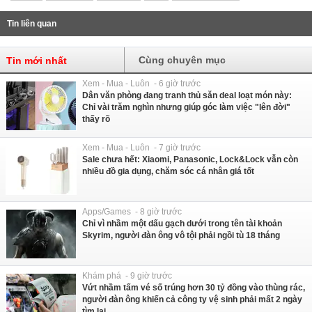
Tin liên quan
Cùng chuyên mục
Tin mới nhất
Xem - Mua - Luôn - 6 giờ trước
Dân văn phòng đang tranh thủ săn deal loạt món này:
Chỉ vài trăm nghìn nhưng giúp góc làm việc "lên đời"
thấy rõ
Xem - Mua - Luôn - 7 giờ trước
Sale chưa hết: Xiaomi, Panasonic, Lock&Lock vẫn còn
nhiều đồ gia dụng, chăm sóc cá nhân giá tốt
Apps/Games - 8 giờ trước
Chỉ vì nhầm một dấu gạch dưới trong tên tài khoản
Skyrim, người đàn ông vô tội phải ngồi tù 18 tháng
Khám phá - 9 giờ trước
Vứt nhầm tấm vé số trúng hơn 30 tỷ đồng vào thùng rác,
người đàn ông khiến cả công ty vệ sinh phải mất 2 ngày
tìm lại