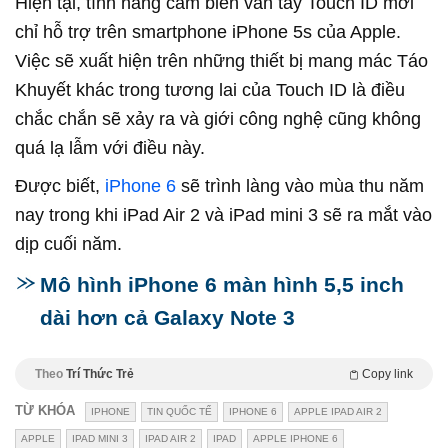
Hiện tại, tính năng cảm biến vân tay Touch ID mới
chỉ hỗ trợ trên smartphone iPhone 5s của Apple.
Việc sẽ xuất hiện trên những thiết bị mang mác Táo
Khuyết khác trong tương lai của Touch ID là điều
chắc chắn sẽ xảy ra và giới công nghệ cũng không
quá lạ lẫm với điều này.
Được biết,
iPhone 6
sẽ trình làng vào mùa thu năm
nay trong khi iPad Air 2 và iPad mini 3 sẽ ra mắt vào
dịp cuối năm.
Mô hình iPhone 6 màn hình 5,5 inch
dài hơn cả Galaxy Note 3
Theo
Trí Thức Trẻ
Copy link
TỪ KHÓA
IPHONE
TIN QUỐC TẾ
IPHONE 6
APPLE IPAD AIR 2
APPLE
IPAD MINI 3
IPAD AIR 2
IPAD
APPLE IPHONE 6