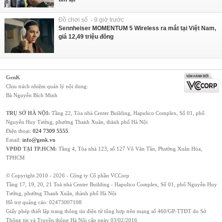
Đồ chơi số - 9 giờ trước
Sennheiser MOMENTUM 5 Wireless ra mắt tại Việt Nam,
giá 12,49 triệu đồng
GenK
Chịu trách nhiệm quản lý nội dung:
Bà Nguyễn Bích Minh
TRỤ SỞ HÀ NỘI:
Tầng 22, Tòa nhà Center Building, Hapulico Complex, Số 01, phố
Nguyễn Huy Tưởng, phường Thanh Xuân, thành phố Hà Nội
Điện thoại:
024 7309 5555
.
Email:
info@genk.vn
VPĐD TẠI TP.HCM:
Tầng 4, Tòa nhà 123, số 127 Võ Văn Tần, Phường Xuân Hòa,
TPHCM
© Copyright 2010 - 2026 - Công ty Cổ phần VCCorp
Tầng 17, 19, 20, 21 Toà nhà Center Building - Hapulico Complex, Số 01, phố Nguyễn Huy
Tưởng, phường Thanh Xuân, thành phố Hà Nội
Hỗ trợ quảng cáo:
02473007108
Giấy phép thiết lập trang thông tin điện tử tổng hợp trên mạng số 460/GP-TTĐT do Sở
Thông tin và Truyền thông Hà Nội cấp ngày 03/02/2016