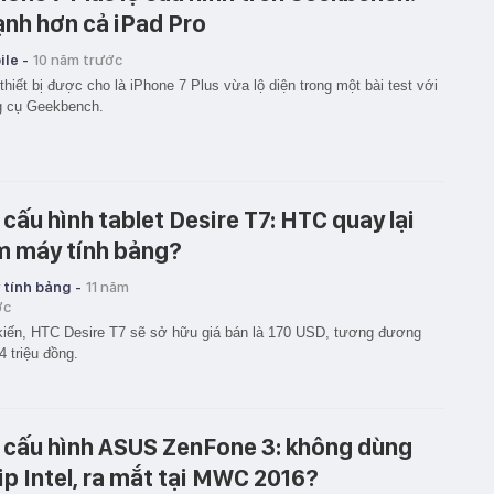
nh hơn cả iPad Pro
le -
10 năm trước
thiết bị được cho là iPhone 7 Plus vừa lộ diện trong một bài test với
g cụ Geekbench.
 cấu hình tablet Desire T7: HTC quay lại
m máy tính bảng?
 tính bảng -
11 năm
ớc
iến, HTC Desire T7 sẽ sở hữu giá bán là 170 USD, tương đương
4 triệu đồng.
 cấu hình ASUS ZenFone 3: không dùng
ip Intel, ra mắt tại MWC 2016?