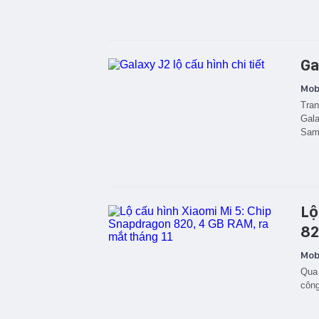
Ga
Mobi
Tran
Gala
Sam
Lộ
82
Mobi
Qua 
công