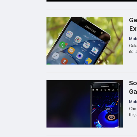
Ga
Ex
Mobi
Gala
đủ t
So
Ga
Mobi
Các 
thiệ