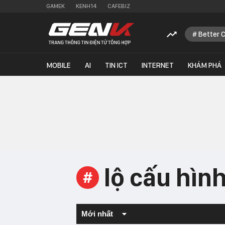
GAMEK
KENH14
CAFEBIZ
Better 
MOBILE
AI
TIN ICT
INTERNET
KHÁM PHÁ
lộ cấu hìn
#
Mới nhất