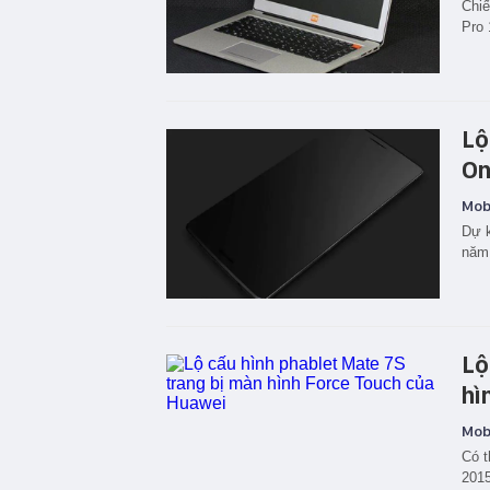
Chiế
Pro 
Lộ
On
Mobi
Dự k
năm
Lộ
hì
Mobi
Có t
2015