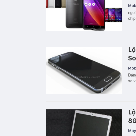
Mobi
nguồ
chip
Lộ
So
Mobi
Đáng
xa v
Lộ
8G
Máy 