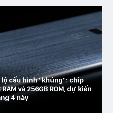
 lộ cấu hình "khủng": chip
 RAM và 256GB ROM, dự kiến
áng 4 này