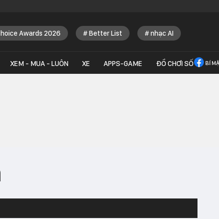
Choice Awards 2026
Better List
nhạc AI
XEM - MUA - LUÔN
XE
APPS-GAME
ĐỒ CHƠI SỐ
BÍ M
h