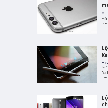
mạ
Mobi
Một 
côn
Lộ
là
Máy
trư
Dự k
gần 
Lộ
ch