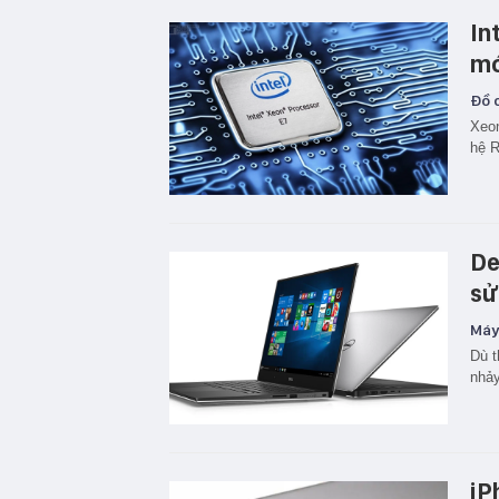
In
mớ
Đồ c
Xeon
hệ R
De
sử
Máy 
Dù t
nhảy
iP