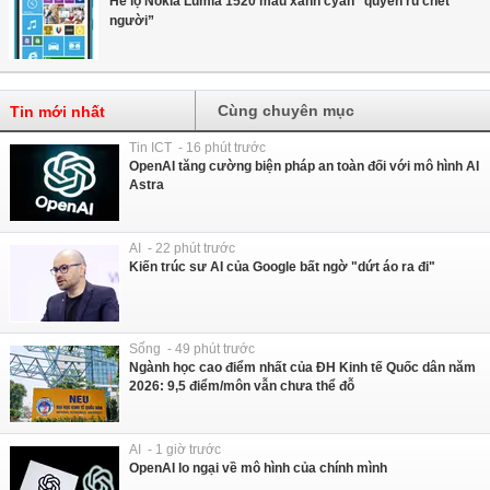
Hé lộ Nokia Lumia 1520 màu xanh cyan “quyến rũ chết
người”
Cùng chuyên mục
Tin mới nhất
Tin ICT - 16 phút trước
OpenAI tăng cường biện pháp an toàn đối với mô hình AI
Astra
AI - 22 phút trước
Kiến trúc sư AI của Google bất ngờ "dứt áo ra đi"
Sống - 49 phút trước
Ngành học cao điểm nhất của ĐH Kinh tế Quốc dân năm
2026: 9,5 điểm/môn vẫn chưa thể đỗ
AI - 1 giờ trước
OpenAI lo ngại về mô hình của chính mình