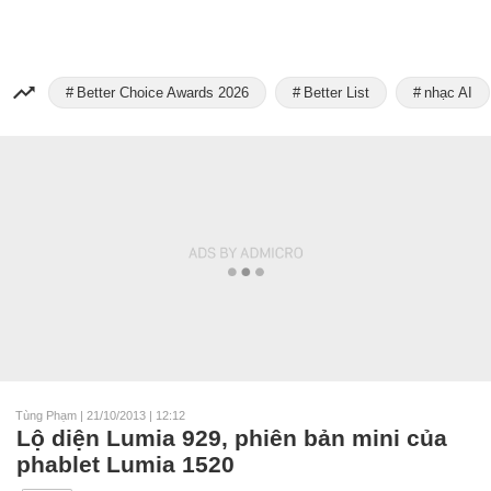
Better Choice Awards 2026
Better List
nhạc AI
Tùng Phạm
|
21/10/2013 | 12:12
Lộ diện Lumia 929, phiên bản mini của
phablet Lumia 1520