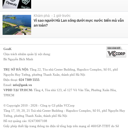
Khám phá - 1 giờ trước
Vì sao người Hà Lan sống dưới mực nước biển mà vẫn
an toàn?
GenK
Chịu trách nhiệm quản lý nội dung:
Bà Nguyễn Bích Minh
TRỤ SỞ HÀ NỘI:
Tầng 22, Tòa nhà Center Building, Hapulico Complex, Số 01, phố
Nguyễn Huy Tưởng, phường Thanh Xuân, thành phố Hà Nội
Điện thoại:
024 7309 5555
.
Email:
info@genk.vn
VPĐD TẠI TP.HCM:
Tầng 4, Tòa nhà 123, số 127 Võ Văn Tần, Phường Xuân Hòa,
TPHCM
© Copyright 2010 - 2026 - Công ty Cổ phần VCCorp
Tầng 17, 19, 20, 21 Toà nhà Center Building - Hapulico Complex, Số 01, phố Nguyễn Huy
Tưởng, phường Thanh Xuân, thành phố Hà Nội
Hỗ trợ quảng cáo:
02473007108
Giấy phép thiết lập trang thông tin điện tử tổng hợp trên mạng số 460/GP-TTĐT do Sở