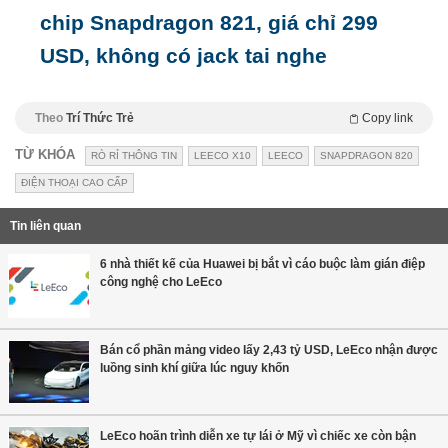
chip Snapdragon 821, giá chỉ 299
USD, không có jack tai nghe
Theo
Trí Thức Trẻ
Copy link
TỪ KHÓA
RÒ RỈ THÔNG TIN
LEECO X10
LEECO
SNAPDRAGON 820
ĐIỆN THOẠI CAO CẤP
Tin liên quan
6 nhà thiết kế của Huawei bị bắt vì cáo buộc làm gián điệp
công nghệ cho LeEco
Bán cổ phần mảng video lấy 2,43 tỷ USD, LeEco nhận được
luồng sinh khí giữa lúc nguy khốn
LeEco hoãn trình diễn xe tự lái ở Mỹ vì chiếc xe còn bận