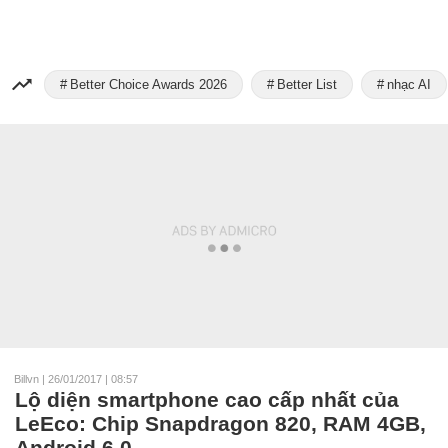
Better Choice Awards 2026
Better List
nhạc AI
Billvn
|
26/01/2017 | 08:57
Lộ diện smartphone cao cấp nhất của
LeEco: Chip Snapdragon 820, RAM 4GB,
Android 6.0