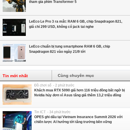
tham gia phim Transformer 5
LeEco Le Pro 3 ra mắt: RAM 6 GB, chip Snapdragon 821,
giá chỉ 299 USD, không có jack tai nghe
LeEco chuẩn bị tung smartphone RAM 6 GB, chip
Snapdragon 821 vào ngày 21/9 tới
Cùng chuyên mục
Tin mới nhất
Đồ chơi số - 2 phút trước
Khách mua RTX 5090 giá hơn 116 triệu đồng bất ngờ bị
Nvidia hủy đơn vì Asus tăng giá thêm 13,2 triệu đồng
Tin ICT - 34 phút trước
OPES ghi dấu tại Vietnam Insurance Summit 2026 với
chiến lược AI hướng tới tăng trưởng bền vững