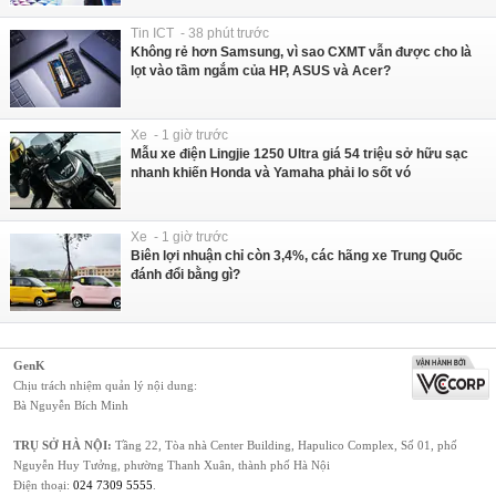
Tin ICT - 38 phút trước
Không rẻ hơn Samsung, vì sao CXMT vẫn được cho là
lọt vào tầm ngắm của HP, ASUS và Acer?
Xe - 1 giờ trước
Mẫu xe điện Lingjie 1250 Ultra giá 54 triệu sở hữu sạc
nhanh khiến Honda và Yamaha phải lo sốt vó
Xe - 1 giờ trước
Biên lợi nhuận chỉ còn 3,4%, các hãng xe Trung Quốc
đánh đổi bằng gì?
GenK
Chịu trách nhiệm quản lý nội dung:
Bà Nguyễn Bích Minh
TRỤ SỞ HÀ NỘI:
Tầng 22, Tòa nhà Center Building, Hapulico Complex, Số 01, phố
Nguyễn Huy Tưởng, phường Thanh Xuân, thành phố Hà Nội
Điện thoại:
024 7309 5555
.