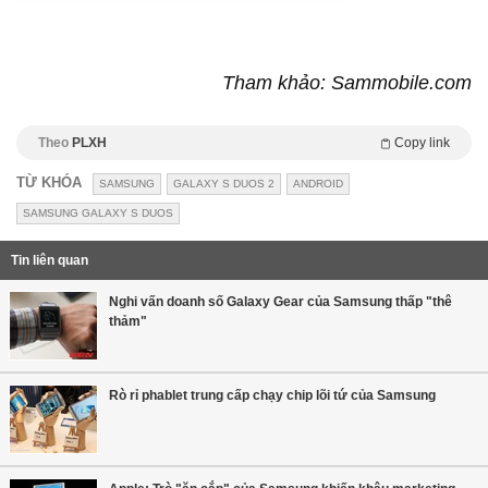
Tham khảo: Sammobile.com
Theo
PLXH
Copy link
TỪ KHÓA
SAMSUNG
GALAXY S DUOS 2
ANDROID
SAMSUNG GALAXY S DUOS
Tin liên quan
Nghi vấn doanh số Galaxy Gear của Samsung thấp "thê
thảm"
Rò rỉ phablet trung cấp chạy chip lõi tứ của Samsung