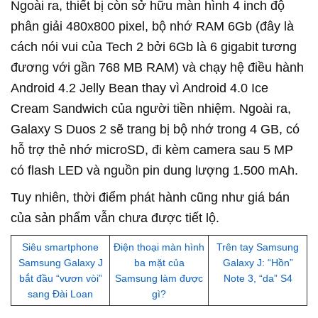
Ngoài ra, thiết bị còn sở hữu màn hình 4 inch độ
phân giải 480x800 pixel, bộ nhớ RAM 6Gb (đây là
cách nói vui của Tech 2 bởi 6Gb là 6 gigabit tương
đương với gần 768 MB RAM) và chạy hệ điều hành
Android 4.2 Jelly Bean thay vì Android 4.0 Ice
Cream Sandwich của người tiền nhiệm. Ngoài ra,
Galaxy S Duos 2 sẽ trang bị bộ nhớ trong 4 GB, có
hỗ trợ thẻ nhớ microSD, đi kèm camera sau 5 MP
có flash LED và nguồn pin dung lượng 1.500 mAh.
Tuy nhiên, thời điểm phát hành cũng như giá bán
của sản phẩm vẫn chưa được tiết lộ.
Siêu smartphone
Điện thoại màn hình
Trên tay Samsung
Samsung Galaxy J
ba mặt của
Galaxy J: “Hồn”
bắt đầu “vươn vòi”
Samsung làm được
Note 3, “da” S4
sang Đài Loan
gì?