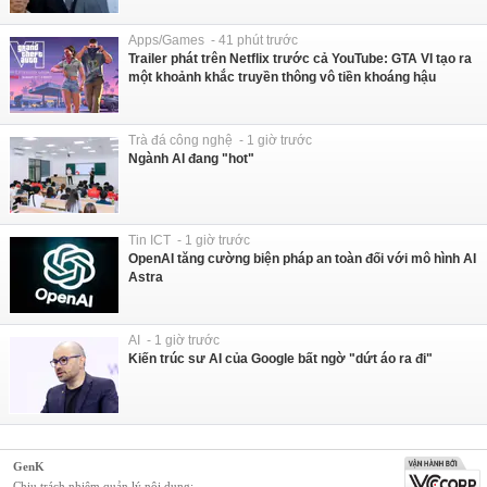
Apps/Games - 41 phút trước
Trailer phát trên Netflix trước cả YouTube: GTA VI tạo ra
một khoảnh khắc truyền thông vô tiền khoáng hậu
Trà đá công nghệ - 1 giờ trước
Ngành AI đang "hot"
Tin ICT - 1 giờ trước
OpenAI tăng cường biện pháp an toàn đối với mô hình AI
Astra
AI - 1 giờ trước
Kiến trúc sư AI của Google bất ngờ "dứt áo ra đi"
GenK
Chịu trách nhiệm quản lý nội dung: